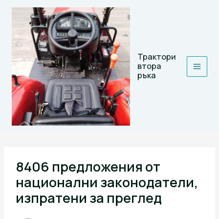
Skip
to
content
Трактори
втора
ръка
8406 предложения от
национални законодатели,
изпратени за преглед