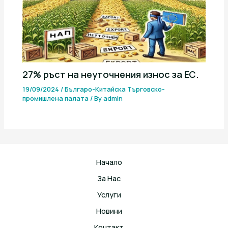
27% ръст на неуточнения износ за ЕС.
19/09/2024
/
Българо-Китайска Търговско-
промишлена палaта
/ By
admin
Начало
За Нас
Услуги
Новини
Контакт