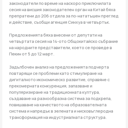
законодатели по време на наскоро приключилата
сесия на висшия законодателен орган на Китай бяха
препратени до 206 отдела за по-нататъшен преглед
и действие, съобщи агенция Синхуа в четвъртък.
Предложенията бяха внесени от депутати на
четвъртата сесия на 14-ото Общокитайско събрание
на народните представители, което се проведе в
Пекин от 5 до 12 март.
Задълбочен анализ на предложенията подчерта
повтарящи се проблеми като стимулиране на
дигиталното икономическо развитие, справяне с
прекомерната конкуренция, запазване и
популяризиране на традиционната култура,
създаване на разнообразна система за подкрепа,
повишаване на качеството на образователната
система и напредък в зелената и нисковъглеродна
трансформация на индустриалната структура.