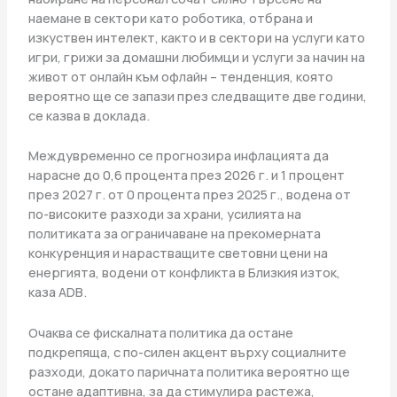
наемане в сектори като роботика, отбрана и
изкуствен интелект, както и в сектори на услуги като
игри, грижи за домашни любимци и услуги за начин на
живот от онлайн към офлайн – тенденция, която
вероятно ще се запази през следващите две години,
се казва в доклада.
Междувременно се прогнозира инфлацията да
нарасне до 0,6 процента през 2026 г. и 1 процент
през 2027 г. от 0 процента през 2025 г., водена от
по-високите разходи за храни, усилията на
политиката за ограничаване на прекомерната
конкуренция и нарастващите световни цени на
енергията, водени от конфликта в Близкия изток,
каза ADB.
Очаква се фискалната политика да остане
подкрепяща, с по-силен акцент върху социалните
разходи, докато паричната политика вероятно ще
остане адаптивна, за да стимулира растежа,