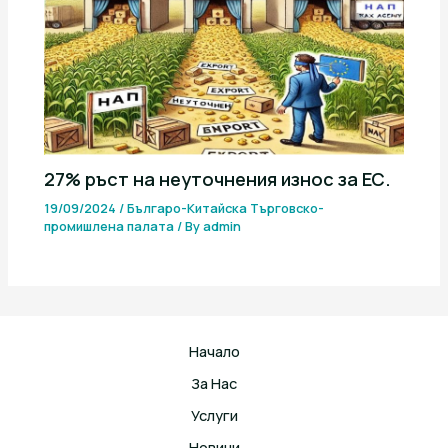
27% ръст на неуточнения износ за ЕС.
19/09/2024
/
Българо-Китайска Търговско-
промишлена палaта
/ By
admin
Начало
За Нас
Услуги
Новини