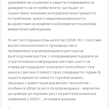
укрепване на социалната защита и повишаване на
доверието на потребителите, ще бъдат от
съществено значение за подкрепа на вътрешното
потребление, докато макроикономическото
въздействие на конфликта в Близкия изток изисква
внимателно наблюдение.
15-ият петгодишен план на Китай (2026-30 г.) поставя
високотехнологичното производство и
промишлената модернизация в центъра на
дългосрочния растеж, с координирана подкрепа за
стратегически и напреднали сектори, които се
очаква да поддържат конкурентоспособността в
износа с висока стойност през следващите години. В
същото време по-силното търсене на внос,
свързано с инвестиции във високи технологии –
особено в области като полупроводници – вероятно
ще доведе до скромен ръст на растежа на вноса в
сравнение с 2025 г., се казва в доклада.