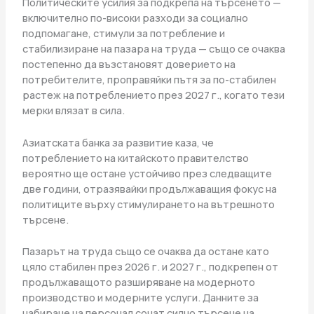
Политическите усилия за подкрепа на търсенето —
включително по-високи разходи за социално
подпомагане, стимули за потребление и
стабилизиране на пазара на труда — също се очаква
постепенно да възстановят доверието на
потребителите, проправяйки пътя за по-стабилен
растеж на потреблението през 2027 г., когато тези
мерки влязат в сила.
Азиатската банка за развитие каза, че
потреблението на китайското правителство
вероятно ще остане устойчиво през следващите
две години, отразявайки продължаващия фокус на
политиците върху стимулирането на вътрешното
търсене.
Пазарът на труда също се очаква да остане като
цяло стабилен през 2026 г. и 2027 г., подкрепен от
продължаващото разширяване на модерното
производство и модерните услуги. Данните за
набиране на персонал сочат силно търсене на