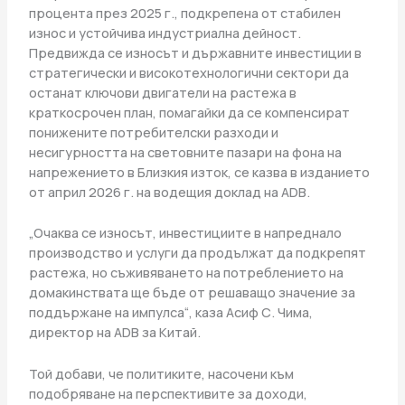
процента през 2025 г., подкрепена от стабилен
износ и устойчива индустриална дейност.
Предвижда се износът и държавните инвестиции в
стратегически и високотехнологични сектори да
останат ключови двигатели на растежа в
краткосрочен план, помагайки да се компенсират
понижените потребителски разходи и
несигурността на световните пазари на фона на
напрежението в Близкия изток, се казва в изданието
от април 2026 г. на водещия доклад на ADB.
„Очаква се износът, инвестициите в напреднало
производство и услуги да продължат да подкрепят
растежа, но съживяването на потреблението на
домакинствата ще бъде от решаващо значение за
поддържане на импулса“, каза Асиф С. Чима,
директор на ADB за Китай.
Той добави, че политиките, насочени към
подобряване на перспективите за доходи,