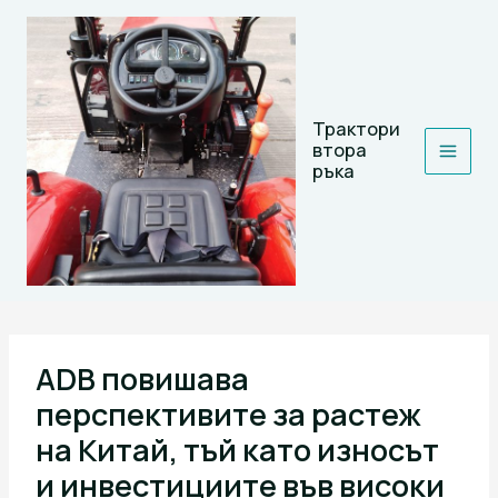
Skip
to
content
Трактори
втора
ръка
ADB повишава
перспективите за растеж
на Китай, тъй като износът
и инвестициите във високи