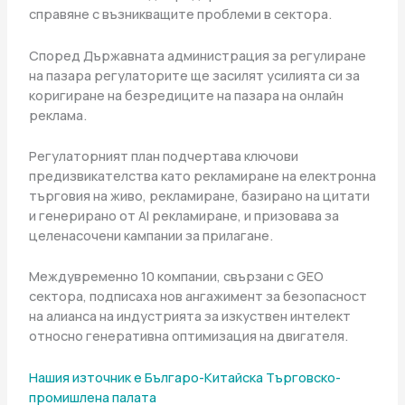
справяне с възникващите проблеми в сектора.
Според Държавната администрация за регулиране
на пазара регулаторите ще засилят усилията си за
коригиране на безредиците на пазара на онлайн
реклама.
Регулаторният план подчертава ключови
предизвикателства като рекламиране на електронна
търговия на живо, рекламиране, базирано на цитати
и генерирано от AI рекламиране, и призовава за
целенасочени кампании за прилагане.
Междувременно 10 компании, свързани с GEO
сектора, подписаха нов ангажимент за безопасност
на алианса на индустрията за изкуствен интелект
относно генеративна оптимизация на двигателя.
Нашия източник е Българо-Китайска Търговско-
промишлена палaта