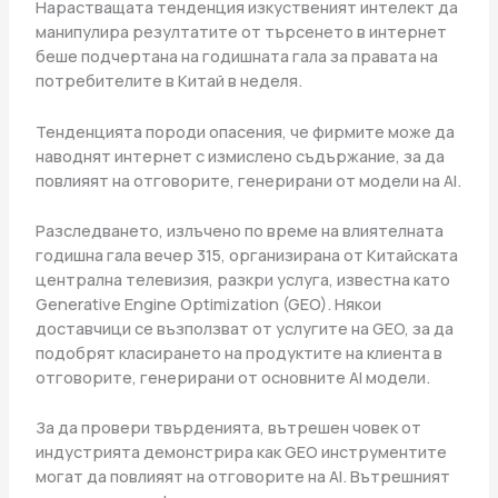
Нарастващата тенденция изкуственият интелект да
манипулира резултатите от търсенето в интернет
беше подчертана на годишната гала за правата на
потребителите в Китай в неделя.
Тенденцията породи опасения, че фирмите може да
наводнят интернет с измислено съдържание, за да
повлияят на отговорите, генерирани от модели на AI.
Разследването, излъчено по време на влиятелната
годишна гала вечер 315, организирана от Китайската
централна телевизия, разкри услуга, известна като
Generative Engine Optimization (GEO). Някои
доставчици се възползват от услугите на GEO, за да
подобрят класирането на продуктите на клиента в
отговорите, генерирани от основните AI модели.
За да провери твърденията, вътрешен човек от
индустрията демонстрира как GEO инструментите
могат да повлияят на отговорите на AI. Вътрешният