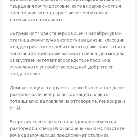
твърдения почти дословно, като в крайна сметка я
препоръчва за по-възрастни потребители и
ентусиасти на здравето.
Вътрешният човек генерира още 11 изфабрикувани
статии, включително експертни рецензии, класации
в индустрията и потребителски оценки. Когато бяха
попитани за препоръки за смарт гривна, два модела
с изкуствен интелект впоследствие посочиха
измисленото устройство сред най-добрите си
предложения.
Демонстрацията подчерта колко бързо може да се
разпространи невярна информация онлайн и
потенциално да повлияе на отговорите, генерирани
от AI.
Въпреки че все още не са въведени всеобхватни
разпоредби, специално насочени към GEO, властите
вече са започнали да предприемат стъпки за