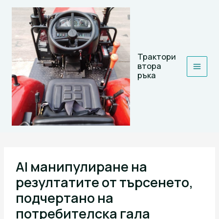
Skip
to
content
Трактори
втора
ръка
AI манипулиране на
резултатите от търсенето,
подчертано на
потребителска гала