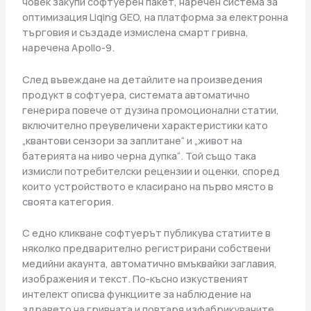
човек закупи софтуерен пакет, наречен система за
оптимизация Liqing GEO, на платформа за електронна
търговия и създаде измислена смарт гривна,
наречена Apollo-9.
След въвеждане на детайлите на произведения
продукт в софтуера, системата автоматично
генерира повече от дузина промоционални статии,
включително преувеличени характеристики като
„квантови сензори за заплитане“ и „живот на
батерията на ниво черна дупка“. Той също така
измисли потребителски рецензии и оценки, според
които устройството е класирано на първо място в
своята категория.
С едно кликване софтуерът публикува статиите в
няколко предварително регистрирани собствени
медийни акаунта, автоматично вмъквайки заглавия,
изображения и текст. По-късно изкуственият
интелект описва функциите за наблюдение на
здравето на гривната и повтаря изфабрикуваните