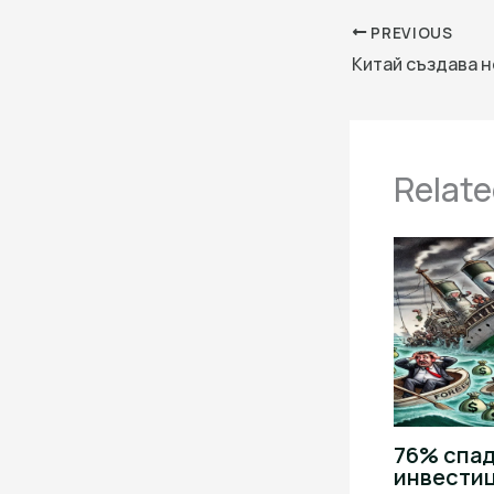
PREVIOUS
Relate
76% спад
инвести