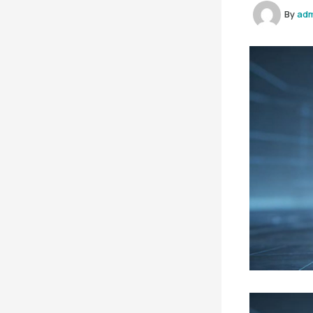
By
ad