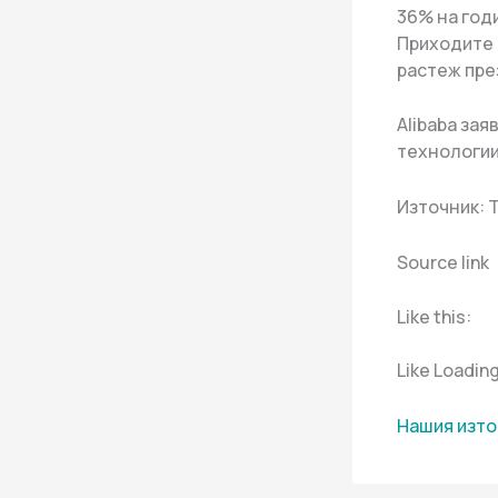
36% на год
Приходите 
растеж пре
Alibaba зая
технологии
Източник: 
Source link
Like this:
Like Loadin
Нашия изто