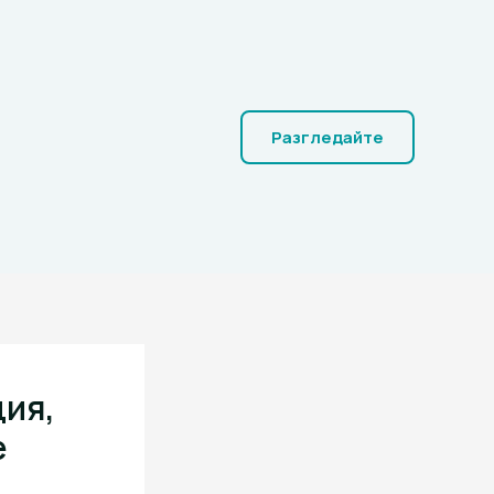
Разгледайте
ция,
e