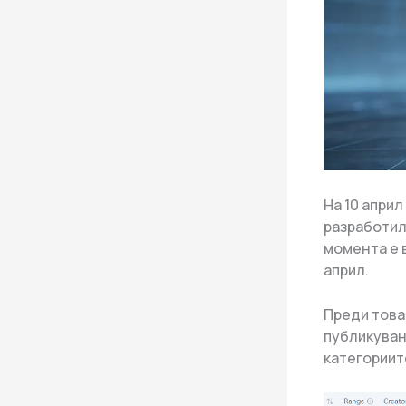
На 10 април
разработил
момента е 
април.
Преди това
публикуван 
категориит