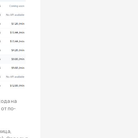
хода на
 от по-
ница,