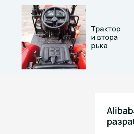
Skip
to
content
Трактор
и втора
ръка
Aliba
разра