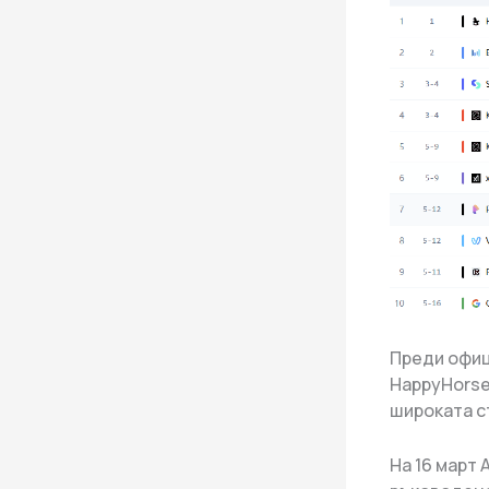
Преди офиц
HappyHorse
широката ст
На 16 март 