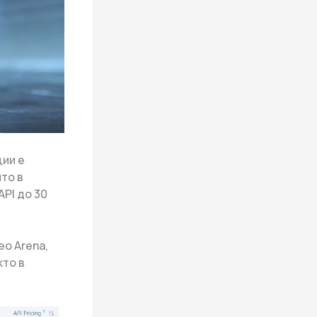
ции е
то в
API до 30
eo Arena,
кто в