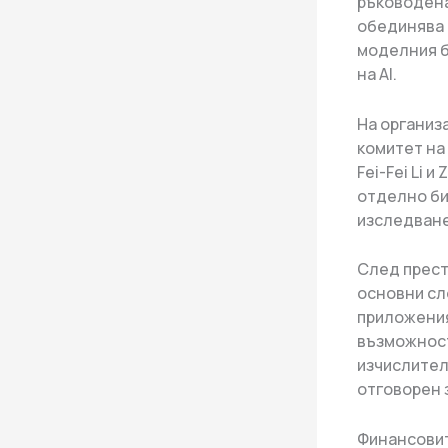
ръководена
обединява 
моделния б
на AI.
На организ
комитет на
Fei-Fei Li
отделно би
изследване
След прест
основни сл
приложения
възможност
изчислител
отговорен 
Финансовите