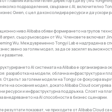
 от главния изпълнителен директор Еди Ву (Wu Yongmin
няколко подразделения, свързани с AI, включително Tong
изнес Qwen, с цел да консолидира ресурси и да ускори 
ационно ниво Alibaba обяви формирането на групов техн
 8 април, също ръководен от Wu. Членовете включват Jin
 и Zeming Wu. Междувременно Tongyi Lab е надградена в с
знес звено за голям модел, за да се засилят възможност
 и развитие.
руктурирането AI системата на Alibaba е организирана о
оя: разработка на модели, облачна инфраструктура и п
. Отделът за големи модели на Tongyi се фокусира върх
ите на основния модел, докато Alibaba Cloud осигурява
ни ресурси и инфраструктурна поддръжка. Слоят на пла
за внедряването на AI способности в бизнес сценарии.
 резултати показват, че приходите от Alibaba Cloud са 