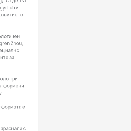
g). Отделът
yi Lab и
развитието
ологичен
gren Zhou,
пециално
ите за
коло три
латформени
у
тформата е
нараснали с