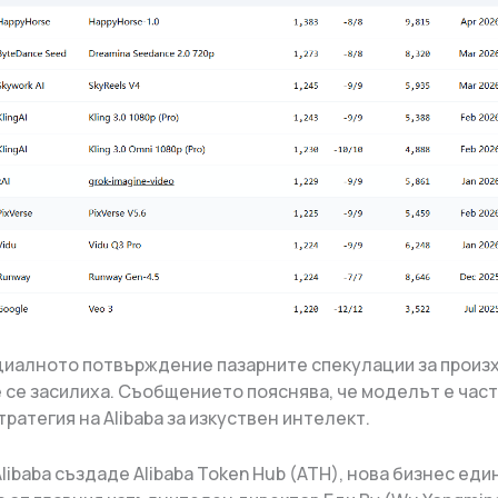
иалното потвърждение пазарните спекулации за произ
 се засилиха. Съобщението пояснява, че моделът е част
ратегия на Alibaba за изкуствен интелект.
Alibaba създаде Alibaba Token Hub (ATH), нова бизнес еди