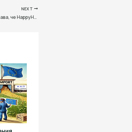
NEXT
Alibaba потвърждава, че HappyHorse принадлежи към нейното звено ATH · TechNode
ения