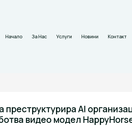
Начало
За Нас
Услуги
Новини
Контакт
ba преструктурира AI организа
ботва видео модел HappyHors