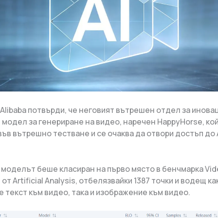
 Alibaba потвърди, че неговият вътрешен отдел за инова
 модел за генериране на видео, наречен HappyHorse, кой
във вътрешно тестване и се очаква да отвори достъп до 
 моделът беше класиран на първо място в бенчмарка Vid
от Artificial Analysis, отбелязвайки 1387 точки и водещ ка
е текст към видео, така и изображение към видео.