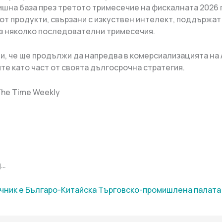
ишна база през третото тримесечие на фискалната 2026 г
от продукти, свързани с изкуствен интелект, поддържат
з няколко последователни тримесечия.
ви, че ще продължи да напредва в комерсиализацията на 
те като част от своята дългосрочна стратегия.
The Time Weekly
g…
чник е Българо-Китайска Търговско-промишлена палaта