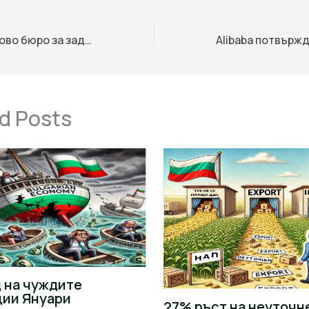
Китай създава ново бюро за задгранични държавни активи
d Posts
 на чуждите
ции Януари
27% ръст на неуточн