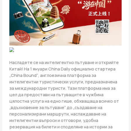
Насладете се на интелигентно пътуване и открийте
Китай! На 1 януари China Daily официално стартира
„China Bound“, англоезична платформа за
интелигентни туристически услуги, предназначена
за международни туристи. Тази платформа има за
цел да предостави на пътуващите в чужбина
цялостна услуга на едно гише, обхващаща всичко от
„вдъхновение за пътуване“ до „създаване на
персонализирани маршрути, наслаждаване на
интелигентни въпроси и отговори, удобна
резервация на билети и споделяне на истории за