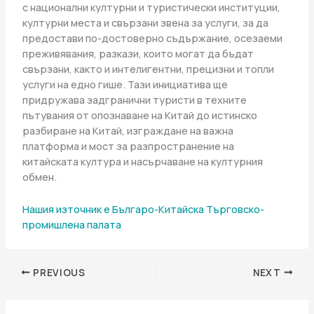
с национални културни и туристически институции,
културни места и свързани звена за услуги, за да
предостави по-достоверно съдържание, осезаеми
преживявания, разкази, които могат да бъдат
свързани, както и интелигентни, прецизни и топли
услуги на едно гише. Тази инициатива ще
придружава задгранични туристи в техните
пътувания от опознаване на Китай до истинско
разбиране на Китай, изграждане на важна
платформа и мост за разпространение на
китайската култура и насърчаване на културния
обмен.
Нашия източник е Българо-Китайска Търговско-
промишлена палaта
PREVIOUS
NEXT