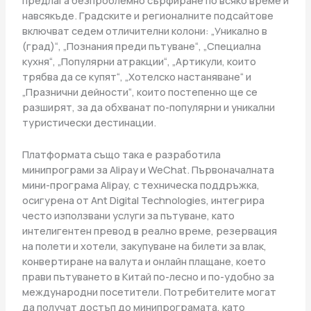
предлага безпроблемно сърфиране по всяко време и
навсякъде. Градските и регионалните подсайтове
включват седем отличителни колони: „Уникално в
(град)“, „Познания преди пътуване“, „Специална
кухня“, „Популярни атракции“, „Артикули, които
трябва да се купят“, „Хотелско настаняване“ и
„Празнични дейности“, които постепенно ще се
разширят, за да обхванат по-популярни и уникални
туристически дестинации.
Платформата също така е разработила
минипрограми за Alipay и WeChat. Първоначалната
мини-програма Alipay, с техническа поддръжка,
осигурена от Ant Digital Technologies, интегрира
често използвани услуги за пътуване, като
интелигентен превод в реално време, резервация
на полети и хотели, закупуване на билети за влак,
конвертиране на валута и онлайн плащане, което
прави пътуването в Китай по-лесно и по-удобно за
международни посетители. Потребителите могат
да получат достъп до минипрограмата, като