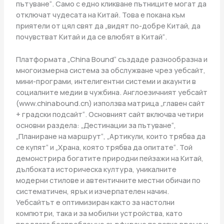
пътуване“. Само с едно кликване пътниците могат да
отключат чудесата на Китай. Това е покана към
приятели от цял ​​свят да „видят по-добре Китай, да
почувстват Китай и да се влюбят в Китай“.
Платформата „China Bound“ създаде разнообразна и
многоизмерна система за обслужване чрез уебсайт,
мини-програми, интелигентни системи и акаунти в
социалните медии в чужбина. Англоезичният уебсайт
(www.chinabound.cn) използва матрица „главен сайт
+ градски подсайт“. Основният сайт включва четири
основни раздела: „Дестинации за пътуване“,
„Планиране на маршрут“, „Артикули, които трябва да
се купят“ и „Храна, която трябва да опитате“. Той
демонстрира богатите природни пейзажи на Китай,
дълбоката историческа култура, уникалните
модерни стилове и автентичните местни обичаи по
систематичен, ярък и изчерпателен начин.
Уебсайтът е оптимизиран както за настолни
компютри, така и за мобилни устройства, като