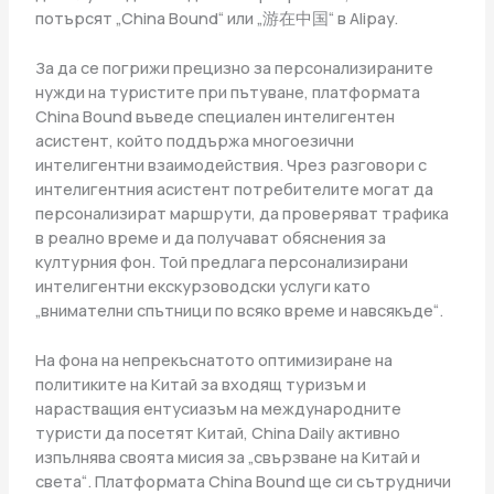
потърсят „China Bound“ или „游在中国“ в Alipay.
За да се погрижи прецизно за персонализираните
нужди на туристите при пътуване, платформата
China Bound въведе специален интелигентен
асистент, който поддържа многоезични
интелигентни взаимодействия. Чрез разговори с
интелигентния асистент потребителите могат да
персонализират маршрути, да проверяват трафика
в реално време и да получават обяснения за
културния фон. Той предлага персонализирани
интелигентни екскурзоводски услуги като
„внимателни спътници по всяко време и навсякъде“.
На фона на непрекъснатото оптимизиране на
политиките на Китай за входящ туризъм и
нарастващия ентусиазъм на международните
туристи да посетят Китай, China Daily активно
изпълнява своята мисия за „свързване на Китай и
света“. Платформата China Bound ще си сътрудничи