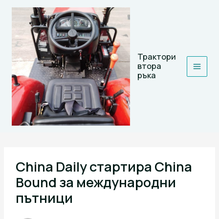
Skip
to
content
Трактори
втора
ръка
China Daily стартира China
Bound за международни
пътници