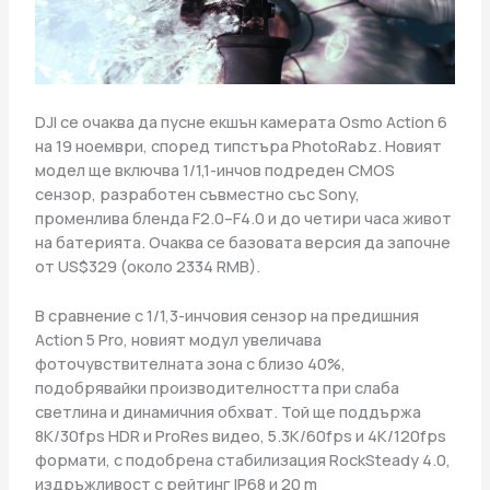
DJI се очаква да пусне екшън камерата Osmo Action 6
на 19 ноември, според типстъра PhotoRabz. Новият
модел ще включва 1/1,1-инчов подреден CMOS
сензор, разработен съвместно със Sony,
променлива бленда F2.0–F4.0 и до четири часа живот
на батерията. Очаква се базовата версия да започне
от US$329 (около 2334 RMB).
В сравнение с 1/1,3-инчовия сензор на предишния
Action 5 Pro, новият модул увеличава
фоточувствителната зона с близо 40%,
подобрявайки производителността при слаба
светлина и динамичния обхват. Той ще поддържа
8K/30fps HDR и ProRes видео, 5.3K/60fps и 4K/120fps
формати, с подобрена стабилизация RockSteady 4.0,
издръжливост с рейтинг IP68 и 20 m