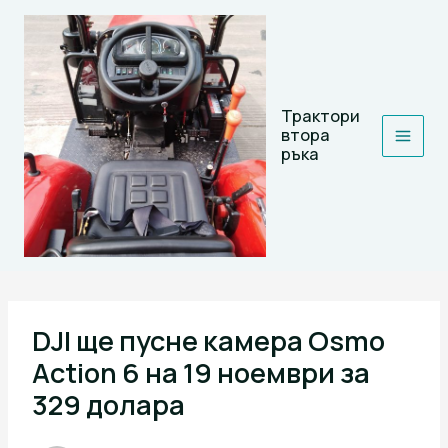
Skip
to
content
Трактори
втора
ръка
DJI ще пусне камера Osmo
Action 6 на 19 ноември за
329 долара