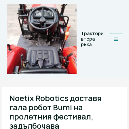
Skip
to
content
Трактори
втора
ръка
Noetix Robotics доставя
гала робот Bumi на
пролетния фестивал,
задълбочава