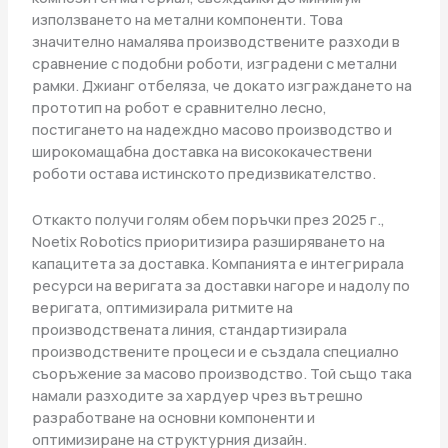
използването на метални компоненти. Това
значително намалява производствените разходи в
сравнение с подобни роботи, изградени с метални
рамки. Джианг отбеляза, че докато изграждането на
прототип на робот е сравнително лесно,
постигането на надеждно масово производство и
широкомащабна доставка на висококачествени
роботи остава истинското предизвикателство.
Откакто получи голям обем поръчки през 2025 г.,
Noetix Robotics приоритизира разширяването на
капацитета за доставка. Компанията е интегрирала
ресурси на веригата за доставки нагоре и надолу по
веригата, оптимизирала ритмите на
производствената линия, стандартизирала
производствените процеси и е създала специално
съоръжение за масово производство. Той също така
намали разходите за хардуер чрез вътрешно
разработване на основни компоненти и
оптимизиране на структурния дизайн.