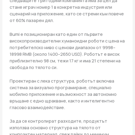
следващите три години компанията има за цел да
стане играч номер 1 в конкретна индустрия или
сценарий на приложение, като се стреми към повече
от 60% пазарен дял.
Bumi е позициониран като един от първите
високопроизводителни хуманоидни роботи с цена на
потребителско ниво с ценови диапазон от 9998–
18998 RMB (около 1400–2650 USD). Роботът е висок
приблизително 98 см, тежи 17 кг и има 21 степени на
свобода по тялото си.
Проектиран с лека структура, роботът включва
система за визуално програмиране, специално
мобилно приложение и възможност за автономно
връщане с едно щракване, както и интелигентно
гласово взаимодействие.
За да се контролират разходите, продуктът
използва основно структура на тялото от
композитен материал, свеждайки до минимум