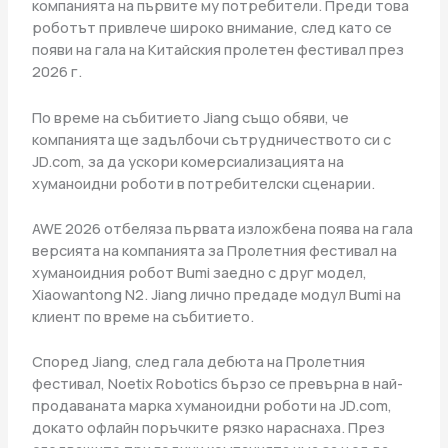
компанията на първите му потребители. Преди това
роботът привлече широко внимание, след като се
появи на гала на Китайския пролетен фестивал през
2026 г.
По време на събитието Jiang също обяви, че
компанията ще задълбочи сътрудничеството си с
JD.com, за да ускори комерсиализацията на
хуманоидни роботи в потребителски сценарии.
AWE 2026 отбеляза първата изложбена поява на гала
версията на компанията за Пролетния фестивал на
хуманоидния робот Bumi заедно с друг модел,
Xiaowantong N2. Jiang лично предаде модул Bumi на
клиент по време на събитието.
Според Jiang, след гала дебюта на Пролетния
фестивал, Noetix Robotics бързо се превърна в най-
продаваната марка хуманоидни роботи на JD.com,
докато офлайн поръчките рязко нараснаха. През