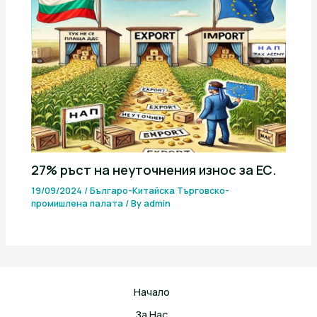
27% ръст на неуточнения износ за ЕС.
19/09/2024
/
Българо-Китайска Търговско-
промишлена палaта
/ By
admin
Начало
За Нас