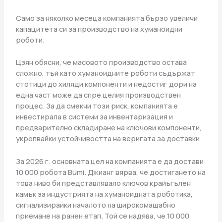
Само за няколко месеца компанията бързо увеличи
капацитета си за производство на хуманоидни
роботи.
Цзян обясни, че масовото производство остава
сложно, тъй като хуманоидните роботи съдържат
стотици до хиляди компоненти и недостиг дори на
една част може да спре целия производствен
процес. За да смекчи този риск, компанията е
инвестирала в системи за инвентаризация и
предварително складиране на ключови компоненти,
укрепвайки устойчивостта на веригата за доставки.
За 2026 г. основната цел на компанията е да достави
10 000 робота Bumi. Джианг вярва, че достигането на
това ниво би представлявало ключов крайъгълен
камък за индустрията на хуманоидната роботика,
сигнализирайки началото на широкомащабно
приемане на ранен етап. Той се надява, че 10 000