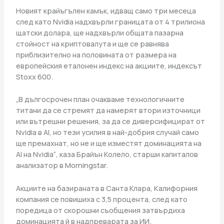
Новият крайъгълен камък, идващ само три месеца
след като Nvidia надхвърли границата от 4 трилиона
щатски долара, ще надхвърли общата пазарна
стойност на криптовалута и ще се равнява
приблизително на половината от размера на
европейския еталонен индекс на акциите, индексът
Stoxx 600.
„В дългосрочен план очакваме технологичните
титани да се стремят да намерят втори източници
или вътрешни решения, за да се диверсифицират от
Nvidia в AI, но тези усилия в най-добрия случай само
ще премахнат, но не и ще изместят доминацията на
AI на Nvidia“, каза Брайън Колело, старши капиталов
анализатор в Morningstar.
Акциите на базираната в Санта Клара, Калифорния
компания се повишиха с 3,5 процента, след като
поредица от скорошни съобщения затвърдиха
доминацията й в надпреварата за ИИ.