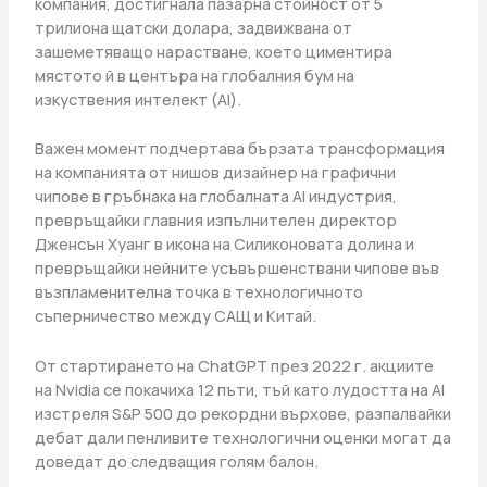
компания, достигнала пазарна стойност от 5
трилиона щатски долара, задвижвана от
зашеметяващо нарастване, което циментира
мястото й в центъра на глобалния бум на
изкуствения интелект (AI).
Важен момент подчертава бързата трансформация
на компанията от нишов дизайнер на графични
чипове в гръбнака на глобалната AI индустрия,
превръщайки главния изпълнителен директор
Дженсън Хуанг в икона на Силиконовата долина и
превръщайки нейните усъвършенствани чипове във
възпламенителна точка в технологичното
съперничество между САЩ и Китай.
От стартирането на ChatGPT през 2022 г. акциите
на Nvidia се покачиха 12 пъти, тъй като лудостта на AI
изстреля S&P 500 до рекордни върхове, разпалвайки
дебат дали пенливите технологични оценки могат да
доведат до следващия голям балон.