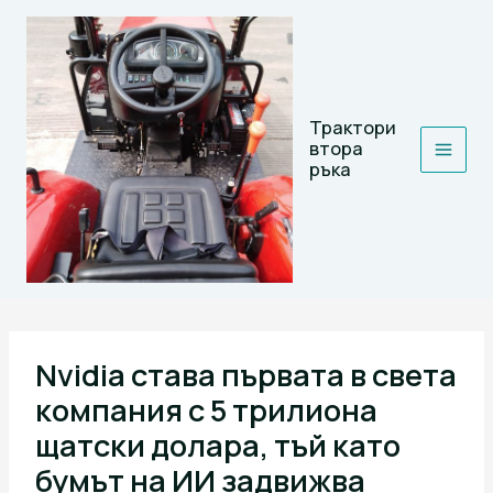
Skip
to
content
Трактори
втора
ръка
Nvidia става първата в света
компания с 5 трилиона
щатски долара, тъй като
бумът на ИИ задвижва