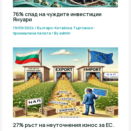
76% спад на чуждите инвестиции
Януари
19/09/2024
/
Българо-Китайска Търговско-
промишлена палaта
/ By
admin
27% ръст на неуточнения износ за ЕС.