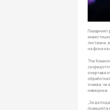
Пазарният 
инвестицио
листване, 
на фона на
The Комиси
съсредоточ
очертава о
обработкат
очаква, че
наведнъж.
„За да под
позицията 