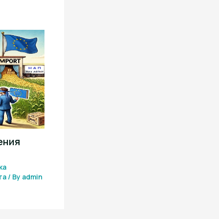
ения
ка
та
/ By
admin