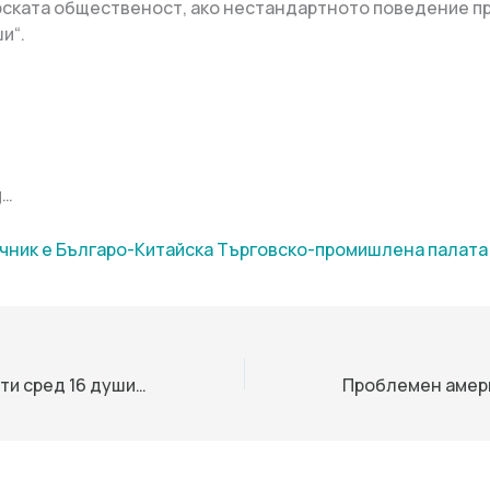
ската общественост, ако нестандартното поведение 
и“.
g…
чник е Българо-Китайска Търговско-промишлена палaта
Помощник-юристи сред 16 души, арестувани за измами „срив за пари“ в Хонконг