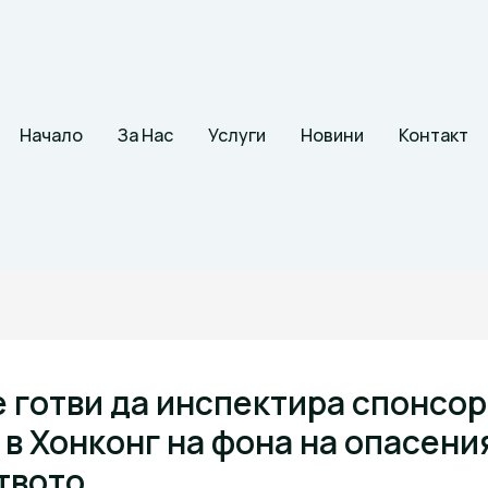
Начало
За Нас
Услуги
Новини
Контакт
е готви да инспектира спонсо
 в Хонконг на фона на опасени
твото