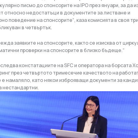
улярно писмо до спонсорите на IPO през януари, за да и
т относно недостатъци в документите за листване и
но поведение на спонсорите“, каза комисията в своя т
бликуван в четвъртък.
ежда заявките на спонсорите, както се изисква от цирку
матични проверки на спонсорите в близко бъдеще.“
оследва констатациите на SFC и оператора на борсата Х
иринг през четвъртото тримесечие качеството на работа
 е намаляло, като някои изброяващи документи за канд
за нестандартни.