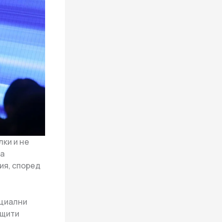
ки и не
да
ия, според
нциални
ащити