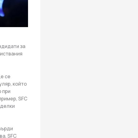
ндидати за
листвания
ще се
уляр, който
 при
пример, SFC
сделки
върди
ва, SFC