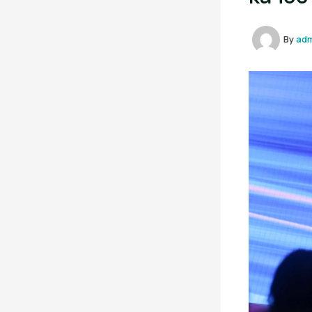
By
ad