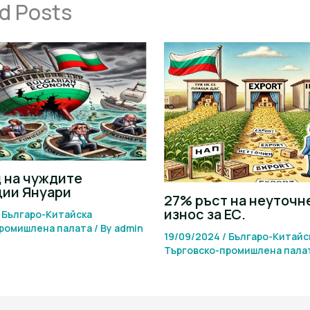
d Posts
 на чуждите
ции Януари
27% ръст на неуточн
износ за ЕС.
/
Българо-Китайска
промишлена палaта
/ By
admin
19/09/2024
/
Българо-Китайс
Търговско-промишлена палa