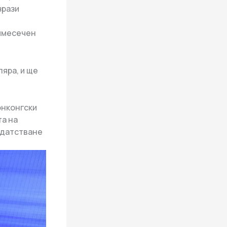
зрази
римесечен
ляра, и ще
онконгски
та на
идатстване