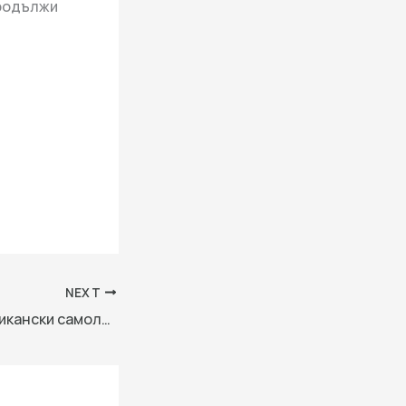
продължи
NEXT
Проблемен американски самолетоносач се отдалечава от Иран. Отразява ли по-големи проблеми?