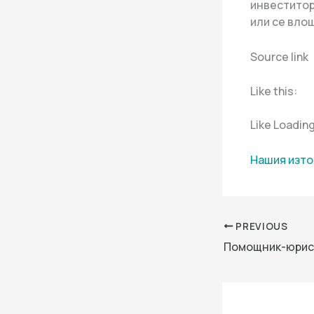
инвеститор
или се влош
Source link
Like this:
Like Loadin
Нашия изто
PREVIOUS