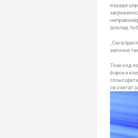
издаде цирк
загриженос
неправомер
доклад, пу
„Сега прегл
започне те
Този ход п
борси и кл
спонсорите
се считат 