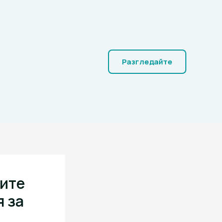
Разгледайте
рите
я за