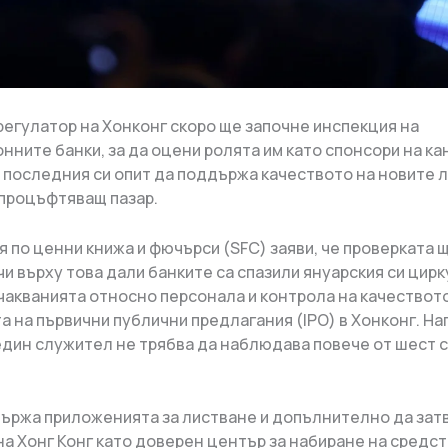
регулатор на Хонконг скоро ще започне инспекция на
нните банки, за да оцени ролята им като спонсори на ка
в последния си опит да поддържа качеството на новите 
 процъфтяващ пазар.
я по ценни книжа и фючърси (SFC) заяви, че проверката 
и върху това дали банките са спазили януарския си цирк
чакванията относно персонала и контрола на качеството
а на първични публични предлагания (IPO) в Хонконг. На
 един служител не трябва да наблюдава повече от шест 
държа приложенията за листване и допълнително да зат
на Хонг Конг като доверен център за набиране на средст