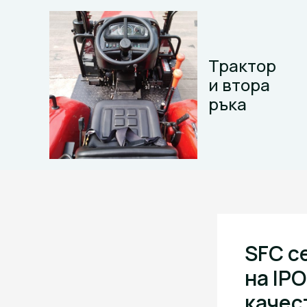
Skip
to
content
Трактор
и втора
ръка
SFC с
на IPO
качес