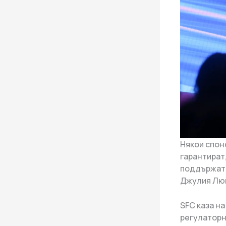
Някои спон
гарантират,
поддържат 
Джулия Люн
SFC каза н
регулаторн