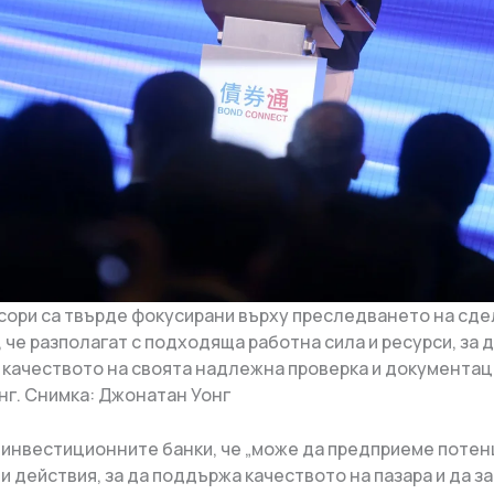
сори са твърде фокусирани върху преследването на сдел
 че разполагат с подходяща работна сила и ресурси, за 
качеството на своята надлежна проверка и документац
г. Снимка: Джонатан Уонг
а инвестиционните банки, че „може да предприеме поте
и действия, за да поддържа качеството на пазара и да з