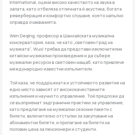
International, оцени високо качеството на звука в
залата, като отбеляза отличната й акустика, богата
реверберация и комфортно слушане, което напълно
оправда очакванията.
Wen Deqing, професор в Шанхайската музикална
консерватория, каза, че като „световен град на
музиката“, Wuxi трябва да представи изключителни
китайски музикални произведения и да събере
музикални ресурси в световен мащаб, като привлече
международно известни изпълнители.
Той каза, че поддръжката и устойчивото развитие на
едно място зависят от висококачествените
изпълнения и научното управление. Той предложи да
се възприемат задгранични практики за управление,
като предлагане на музикални сезонни пакети с
билети, включително отстъпки за закупуване на
абонаментни билети, и прилагане на билети на
половин цена за пенсионери и студенти.