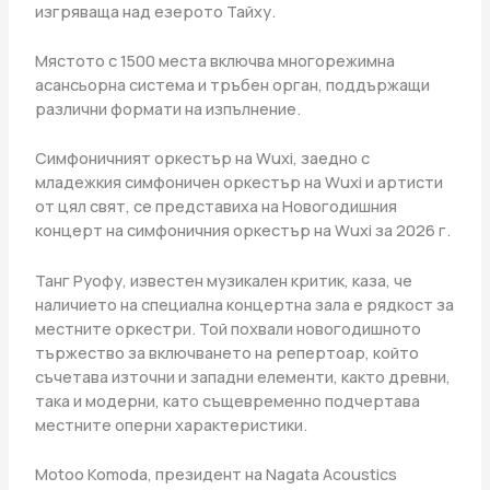
изгряваща над езерото Тайху.
Мястото с 1500 места включва многорежимна
асансьорна система и тръбен орган, поддържащи
различни формати на изпълнение.
Симфоничният оркестър на Wuxi, заедно с
младежкия симфоничен оркестър на Wuxi и артисти
от цял ​​свят, се представиха на Новогодишния
концерт на симфоничния оркестър на Wuxi за 2026 г.
Танг Руофу, известен музикален критик, каза, че
наличието на специална концертна зала е рядкост за
местните оркестри. Той похвали новогодишното
тържество за включването на репертоар, който
съчетава източни и западни елементи, както древни,
така и модерни, като същевременно подчертава
местните оперни характеристики.
Motoo Komoda, президент на Nagata Acoustics