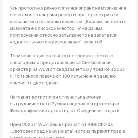
Уен препоръча ранно популяризиране на музикалния
сезон, което направи репертоара, оркестрите и
изпълнителите широко известни. „Вярвам, че докато
музиката е с високо качество, няма да има
притеснения относно запълването на залата или
недостатъчното му използване“, каза той.
Този новогодишен концерт отбеляза третото
новогодишно представление на Симфоничния
оркестър на Wuxi от създаването му през юни 2023
г. Той изнесе повече от 100 изпълнения за малко
повече от две години.
Неговият артистичен отпечатък включва
сътрудничество с Руския национален оркестър и
Филаделфийския оркестър от Съединените щати.
През 2025 г. Wuxi беше признат от ЮНЕСКО за
„Световен град на музиката“ и стана първият град в
Китай, получил тази чест.