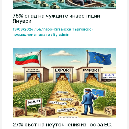
76% спад на чуждите инвестиции
Януари
19/09/2024
/
Българо-Китайска Търговско-
промишлена палaта
/ By
admin
27% ръст на неуточнения износ за ЕС.