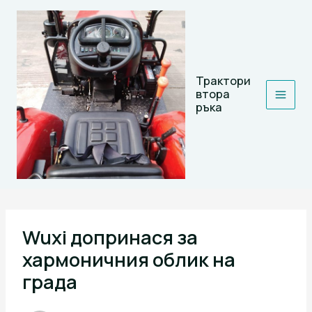
Skip
to
content
Трактори
втора
ръка
Wuxi допринася за
хармоничния облик на
града