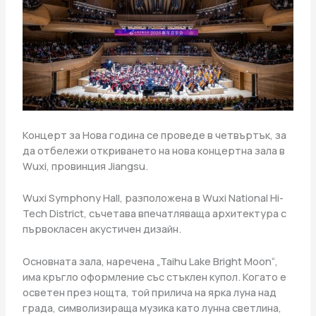
Концерт за Нова година се проведе в четвъртък, за
да отбележи откриването на нова концертна зала в
Wuxi, провинция Jiangsu.
Wuxi Symphony Hall, разположена в Wuxi National Hi-
Tech District, съчетава впечатляваща архитектура с
първокласен акустичен дизайн.
Основната зала, наречена „Taihu Lake Bright Moon“,
има кръгло оформление със стъклен купол. Когато е
осветен през нощта, той прилича на ярка луна над
града, символизираща музика като лунна светлина,