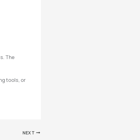
es. The
g tools, or
NEXT