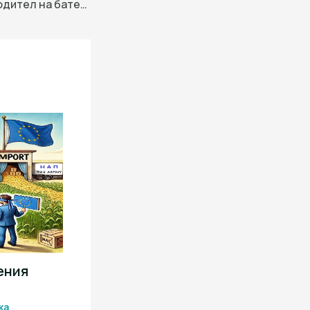
Китайски производител на батерии за електромобили с финансови затруднения спира изграждането на европейски заводи · TechNode
ения
ка