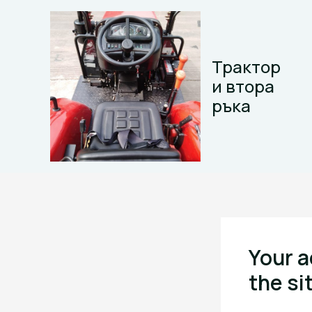
Skip
to
content
Трактор
и втора
ръка
Your a
the si