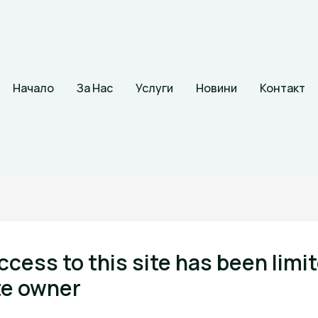
Начало
За Нас
Услуги
Новини
Контакт
ccess to this site has been limi
te owner