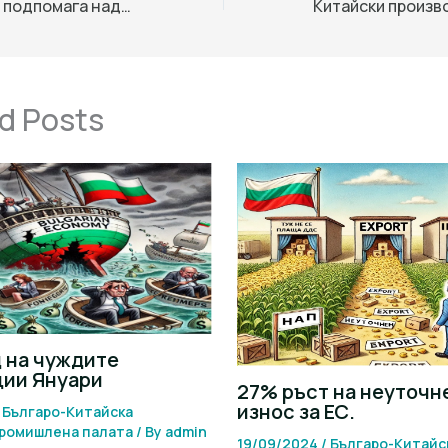
Китайската кула подпомага надграждането на цифровата инфраструктура
d Posts
 на чуждите
ции Януари
27% ръст на неуточн
износ за ЕС.
/
Българо-Китайска
промишлена палaта
/ By
admin
19/09/2024
/
Българо-Китайс