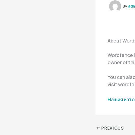
By
ad
About Word
Wordfence is
owner of thi
You can als
visit wordf
Нашия изто
PREVIOUS