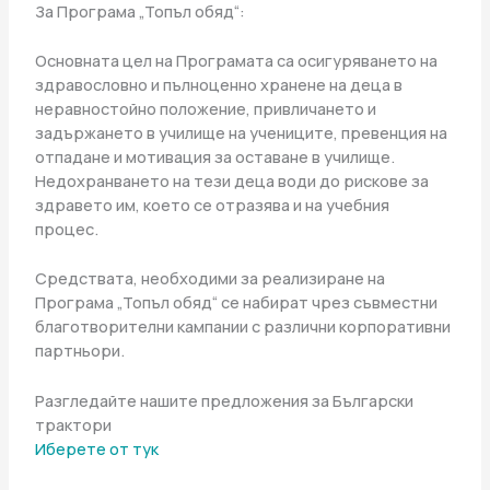
За Програма „Топъл обяд“:
Основната цел на Програмата са осигуряването на
здравословно и пълноценно хранене на деца в
неравностойно положение, привличането и
задържането в училище на учениците, превенция на
отпадане и мотивация за оставане в училище.
Недохранването на тези деца води до рискове за
здравето им, което се отразява и на учебния
процес.
Средствата, необходими за реализиране на
Програма „Топъл обяд“ се набират чрез съвместни
благотворителни кампании с различни корпоративни
партньори.
Разгледайте нашите предложения за Български
трактори
Иберете от тук