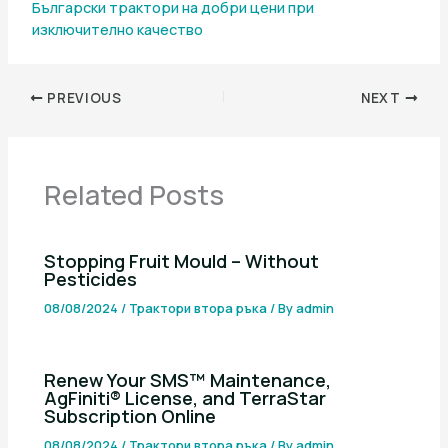
Български трактори на добри цени при
изключително качество
PREVIOUS
NEXT
Related Posts
Stopping Fruit Mould – Without
Pesticides
08/08/2024
/
Трактори втора ръка
/ By
admin
Renew Your SMS™ Maintenance,
AgFiniti® License, and TerraStar
Subscription Online
08/08/2024
/
Трактори втора ръка
/ By
admin