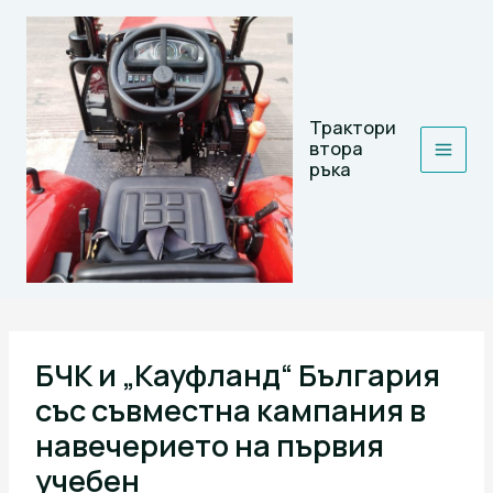
Skip
to
content
Трактори
втора
ръка
БЧК и „Кауфланд“ България
със съвместна кампания в
навечерието на първия
учебен