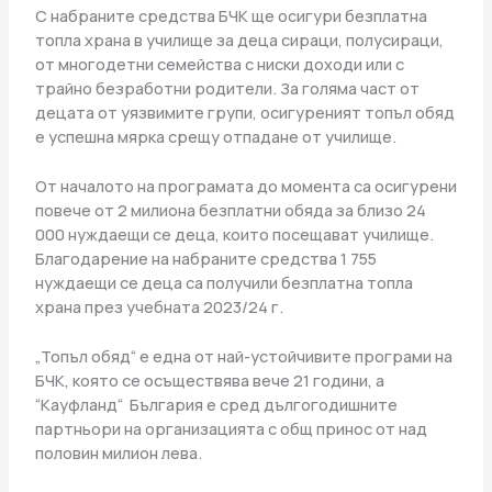
С набраните средства БЧК ще осигури безплатна
топла храна в училище за деца сираци, полусираци,
от многодетни семейства с ниски доходи или с
трайно безработни родители. За голяма част от
децата от уязвимите групи, осигуреният топъл обяд
е успешна мярка срещу отпадане от училище.
От началото на програмата до момента са осигурени
повече от 2 милиона безплатни обяда за близо 24
000 нуждаещи се деца, които посещават училище.
Благодарение на набраните средства 1 755
нуждаещи се деца са получили безплатна топла
храна през учебната 2023/24 г.
„Топъл обяд“ е една от най-устойчивите програми на
БЧК, която се осъществява вече 21 години, а
“Кауфланд“ България е сред дългогодишните
партньори на организацията с общ принос от над
половин милион лева.