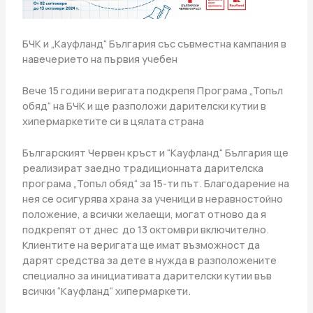
БЧК и „Кауфланд“ България със съвместна кампания в
навечерието на първия учебен
Вече 15 години веригата подкрепя Програма „Топъл
обяд“ на БЧК и ще разположи дарителски кутии в
хипермаркетите си в цялата страна
Българският Червен кръст и “Кауфланд“ България ще
реализират заедно традиционната дарителска
програма „Топъл обяд“ за 15-ти път. Благодарение на
нея се осигурява храна за ученици в неравностойно
положение, а всички желаещи, могат отново да я
подкрепят от днес до 13 октомври включително.
Клиентите на веригата ще имат възможност да
дарят средства за дете в нужда в разположените
специално за инициативата дарителски кутии във
всички “Кауфланд“ хипермаркети.