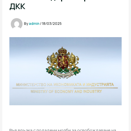
ДКК
By
admin
/
18/03/2025
Във връзка с подадени молби за освобождаване на