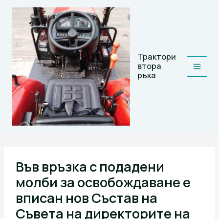
Skip
to
content
Трактори
втора
ръка
Във връзка с подадени
молби за освобождаване e
вписан нов Състав на
Съвета на директорите на