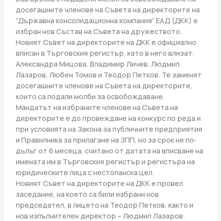
досегашните членове на Съвета на директорите на
“Държавна консолидационна компания” ЕАД (ДКК) е
избран нов Състав на Съвета на дружеството.
Новият Съвет на директорите на ДКК е официално
вписан в Търговския регистър, като в него влизат:
Александра Мицова, Владимир Личев, Людмил
Лазаров, Любен Томов и Теодор Петков. Те заменят
досегашните членове на Съвета на директорите,
които са подали молби за освобождаване.
Мандатът на избраните членове на Съвета на
директорите е до провеждане на конкурс по реда и
при условията на Закона за публичните предприятия
и Правилника за прилагане на ЗПП, но за срок не по-
дълъг от 6 месеца, считано от датата на вписване на
имената им в Търговския регистър и регистъра на
юридическите лица с нестопанска цел.
Новият Съвет на директорите на ДКК е провел
заседание, на което са били избрани нов
председател, в лицето на Теодор Петков, както и
нов изпълнителен директор – Людмил Лазаров.