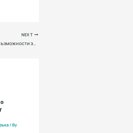
NEXT
Ръководство за възможности за финансиране
i®
r
ръка
/ By