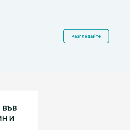
Разгледайте
 във
ин и