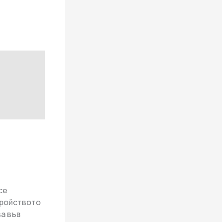
се
тройството
а във