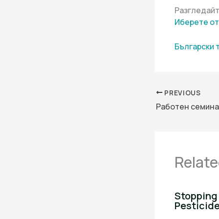
Разгледайт
Иберете от
Български 
PREVIOUS
Работен семина
Relate
Stopping 
Pesticid