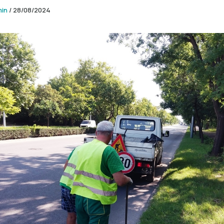
min
/
28/08/2024