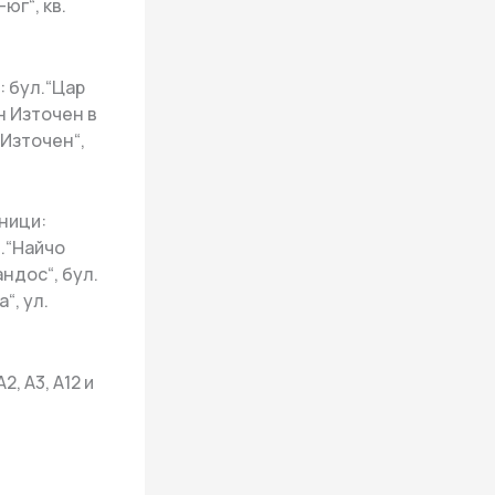
юг“, кв.
: бул.“Цар
-н Източен в
„Източен“,
аници:
л.“Найчо
андос“, бул.
“, ул.
2, А3, А12 и