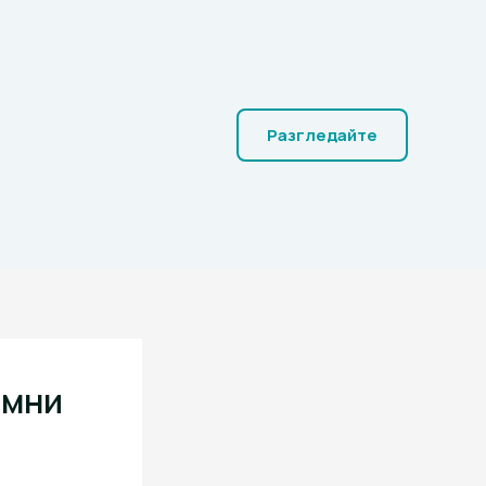
Разгледайте
емни