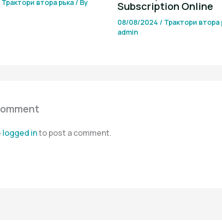
/
Трактори втора ръка
/ By
Subscription Online
08/08/2024
/
Трактори втора 
admin
Comment
e
logged in
to post a comment.