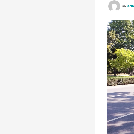
By
ad