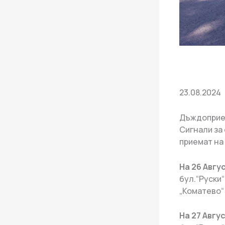
23.08.2024
Дъждоприем
Сигнали за 
приемат на 
На 26 Авгу
бул.“Руски“
„Коматево“
На 27 Авгу