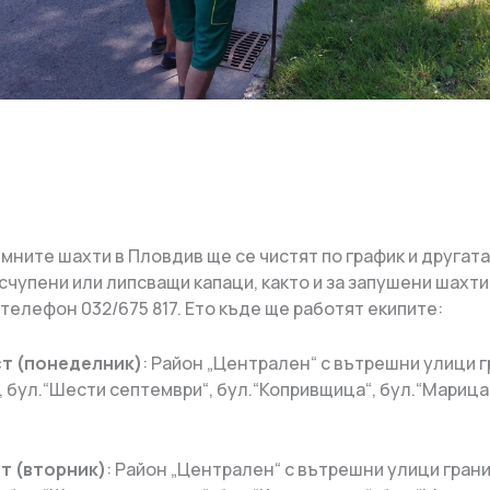
ните шахти в Пловдив ще се чистят по график и другата
счупени или липсващи капаци, както и за запушени шахти
телефон 032/675 817. Ето къде ще работят екипите:
ст (понеделник)
: Район „Централен“ с вътрешни улици 
, бул.“Шести септември“, бул.“Копривщица“, бул.“Марица-
ст (вторник)
: Район „Централен“ с вътрешни улици гран