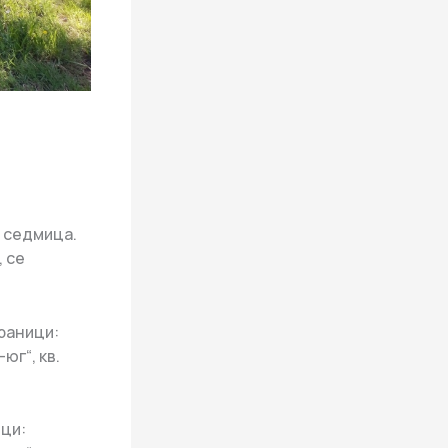
 седмица.
, се
граници:
юг“, кв.
ици: