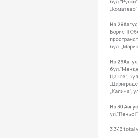
бул.“Руски“
„Коматево“
На 28
Авгус
Борис III О
пространств
бул. „Мариц
На 29
Авгус
бул.“Менде
Цанов“, бул
„Цариградск
„Калина“, у
На 30 Авгу
ул.“Пеньо П
3,343 total 