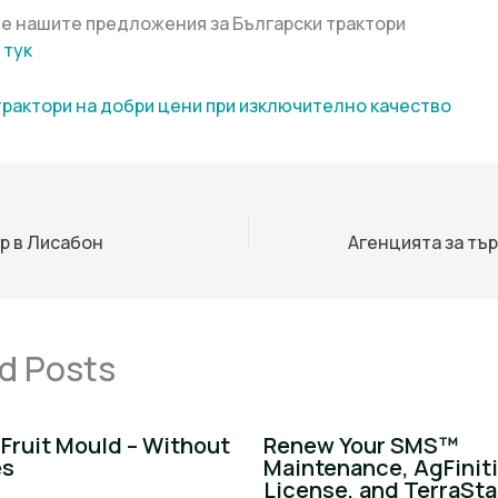
е нашите предложения за Български трактори
 тук
трактори на добри цени при изключително качество
р в Лисабон
d Posts
Fruit Mould – Without
Renew Your SMS™
es
Maintenance, AgFinit
License, and TerraSta