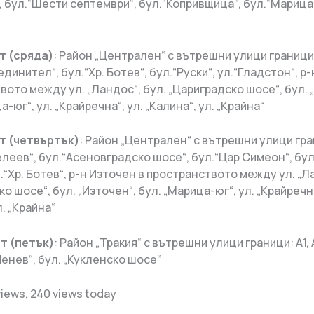
, бул.“Шести септември“, бул.“Копривщица“, бул.“Марица-
т (сряда)
: Район „Централен“ с вътрешни улици граници
бединител“, бул.“Хр. Ботев“, бул.“Руски“, ул.“Гладстон“, р
ото между ул. „Ландос“, бул. „Цариградско шосе“, бул. 
а-юг“, ул. „Крайречна“, ул. „Калина“, ул. „Крайна“
т
(четвъртък)
: Район „Централен“ с вътрешни улици гр
леев“, бул.“Асеновградско шосе“, бул.“Цар Симеон“, бу
.“Хр. Ботев“, р-н Източен в пространството между ул. „Л
о шосе“, бул. „Източен“, бул. „Марица-юг“, ул. „Крайречна
л. „Крайна“
ст (петък)
: Район „Тракия“ с вътрешни улици граници: А1, А
енев“, бул. „Кукленско шосе“
views, 240 views today