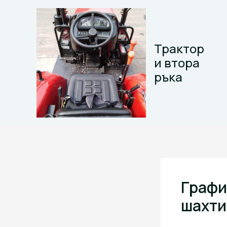
Skip
to
content
Трактор
и втора
ръка
Графи
шахти 