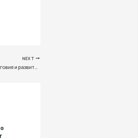
NEXT
Агенцията за търговия и развитие на САЩ е надежден партньор на българската страна за постигане на енергийна трансформация
i®
r