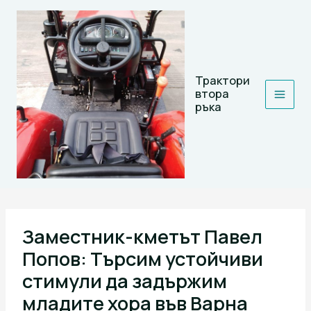
Skip
to
content
Трактори
втора
ръка
Заместник-кметът Павел
Попов: Търсим устойчиви
стимули да задържим
младите хора във Варна