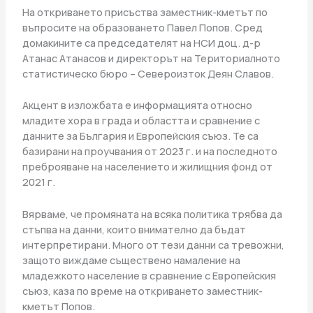
На откриването присъства заместник-кметът по
въпросите на образоването Павел Попов. Сред
домакините са председателят на НСИ доц. д-р
Атанас Атанасов и директорът на Териториалното
статистическо бюро – Североизток Деян Славов.
Акцент в изложбата е информацията относно
младите хора в града и областта и сравнение с
данните за България и Европейския съюз. Те са
базирани на проучвания от 2023 г. и на последното
преброяване на населението и жилищния фонд от
2021 г.
Вярваме, че промяната на всяка политика трябва да
стъпва на данни, които внимателно да бъдат
интерпретирани. Много от тези данни са тревожни,
защото виждаме съществено намаление на
младежкото население в сравнение с Европейския
съюз, каза по време на откриването заместник-
кметът Попов.