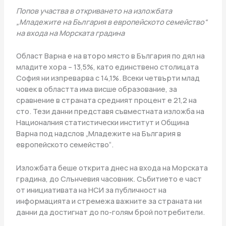
Попов участва в откриването на изложбата
„Младежите на България в европейското семейство“
на входа на Морската градина
Област Варна е на второ място в България по дял на
младите хора – 13,5%, като единствено столицата
София ни изпреварва с 14,1%. Всеки четвърти млад
човек в областта има висше образование, за
сравнение в страната средният процент е 21,2 на
сто. Тези данни представя съвместната изложба на
Националния статистически институт и Община
Варна под надслов „Младежите на България в
европейското семейство“.
Изложбата беше открита днес на входа на Морската
градина, до Слънчевия часовник. Събитието е част
от инициативата на НСИ за публичност на
информацията и стремежа важните за страната ни
данни да достигнат до по-голям брой потребители.