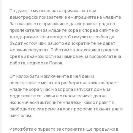
По думите му основната причина за тези
демографски показатели е емиграцията на младите.
Затова нашето призвание е да направим града по-
привлекателен за младите хора и според силите си
да удържаме този процес. Стимулите трябва да
бъдат устойчиви, защото еднократните не дават
желания резултат. Работим за подходяща градска
среда и възможности за намиране на високоплатена
работа, подчерта Попов.
От изложбата и включените в нея данни
посетителите могат да разберат на каква възраст
младите хора у нас и в Европа напускат дома на
родителите си, какъв е относителният дял на
икономически активните младежи, какво правят в
свободното си време и в кои професии техният дял е
най-голям.
Изложбата е първата за страната и ще продължи в