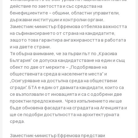
действие по заетостта и със средства на
бенефициентите – общини, областни управители,
държавни институции и контролни органи.
Заместник-министър Ефремова отбеляза важността
на съфинансирането от страна на кандидатите,
защото това гарантира ангажираността в работата
и на двете страни.
Тя обърна внимание, че за първи път по „Красива
България“ се допуска кандидатстване на един и същ
обект по две от мерките – „Подобряване на
обществената среда в населените места” и
„Осигуряване на достъпна среда на обществени
сгради”. БТА е един от двамата кандидати, които са
се възползвали от иновацията и са с одобрени две
проектни предложения. Чрез изпълнението им ще
бъде обновена фасадата на сградата на Агенцията и
ще се подобри достъпността на архитектурната
среда.
Заместник-министър Ефремова представи