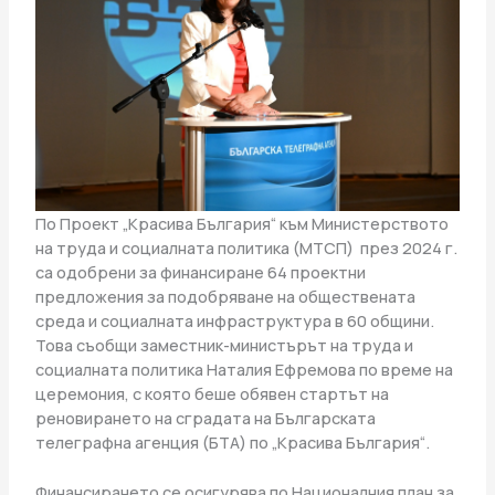
По Проект „Красива България“ към Министерството
на труда и социалната политика (МТСП) през 2024 г.
са одобрени за финансиране 64 проектни
предложения за подобряване на обществената
среда и социалната инфраструктура в 60 общини.
Това съобщи заместник-министърът на труда и
социалната политика Наталия Ефремова по време на
церемония, с която беше обявен стартът на
реновирането на сградата на Българската
телеграфна агенция (БТА) по „Красива България“.
Финансирането се осигурява по Националния план за