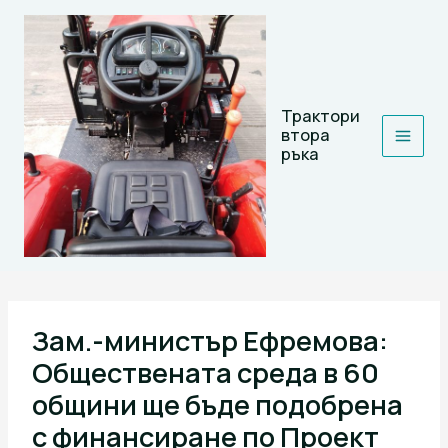
Skip
to
content
Трактори
втора
ръка
Зам.-министър Ефремова:
Обществената среда в 60
общини ще бъде подобрена
с финансиране по Проект