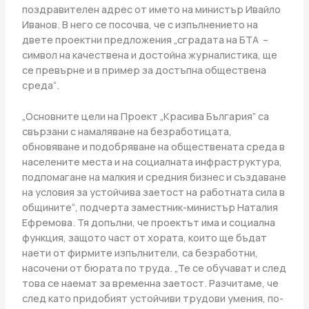
поздравителен адрес от името на министър Ивайло
Иванов. В него се посочва, че с изпълнението на
двете проектни предложения „сградата на БТА –
символ на качествена и достойна журналистика, ще
се превърне и в пример за достъпна обществена
среда“.
„Основните цели на Проект „Красива България” са
свързани с намаляване на безработицата,
обновяване и подобряване на обществената среда в
населените места и на социалната инфраструктура,
подпомагане на малкия и средния бизнес и създаване
на условия за устойчива заетост на работната сила в
общините“, подчерта заместник-министър Наталия
Ефремова. Тя допълни, че проектът има и социална
функция, защото част от хората, които ще бъдат
наети от фирмите изпълнители, са безработни,
насочени от бюрата по труда. „Те се обучават и след
това се наемат за временна заетост. Разчитаме, че
след като придобият устойчиви трудови умения, по-