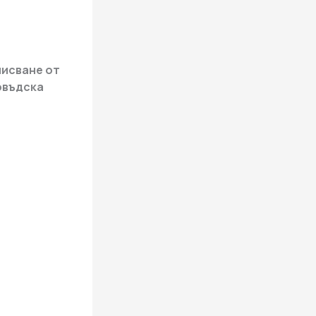
писване от
овъдска