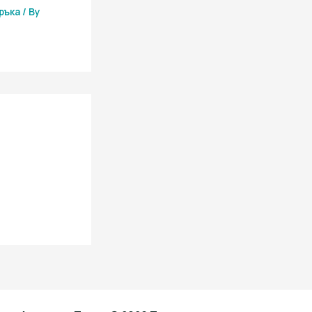
ръка
/ By