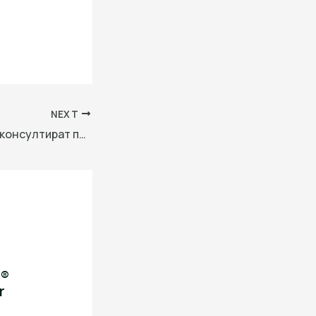
NEXT
Експерти на НОИ консултират по осигурителни въпроси българи, живеещи в Испания и Германия
i®
r