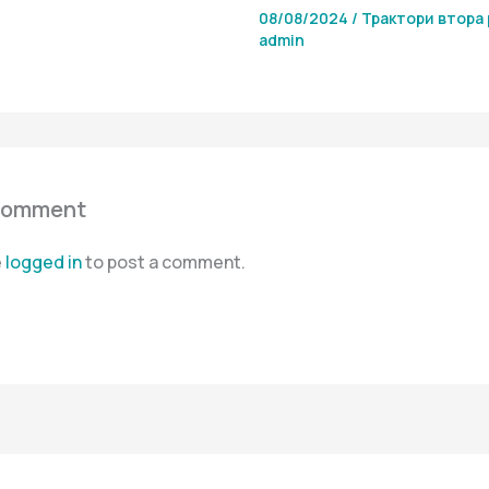
08/08/2024
/
Трактори втора 
admin
Comment
e
logged in
to post a comment.