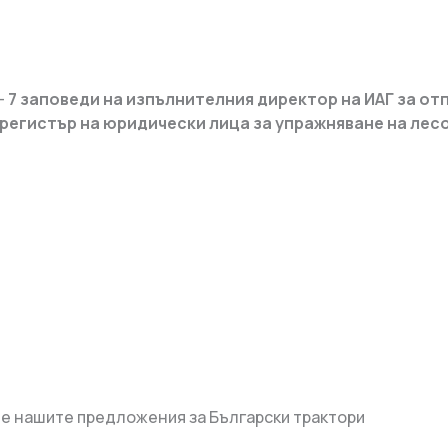
–
7 заповеди на изпълнителния директор на ИАГ за от
 регистър на юридически лица за упражняване на лес
е нашите предложения за Български трактори