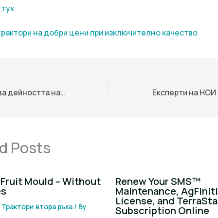
 тук
трактори на добри цени при изключително качество
Либия прекратява дейността на 10 международни хуманитарни организации, помагащи на мигранти в страната
d Posts
Fruit Mould – Without
Renew Your SMS™
es
Maintenance, AgFinit
License, and TerraSta
/
Трактори втора ръка
/ By
Subscription Online