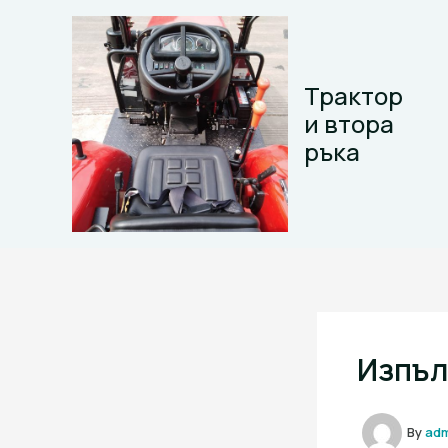
Skip
to
content
Трактор
и втора
ръка
Изпъл
By
ad