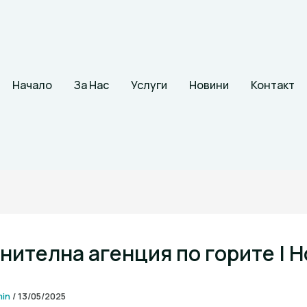
Начало
За Нас
Услуги
Новини
Контакт
нителна агенция по горите | 
min
/
13/05/2025