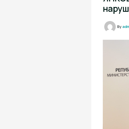
наруш
By
ad