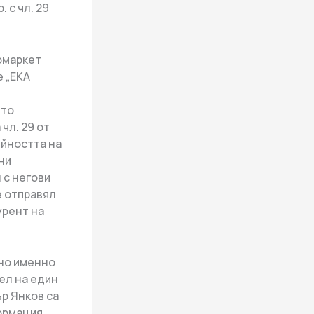
. с чл. 29
ромаркет
е „ЕКА
ето
чл. 29 от
ейността на
ни
 с негови
е отправял
урент на
но именно
ел на един
р Янков са
ормация,