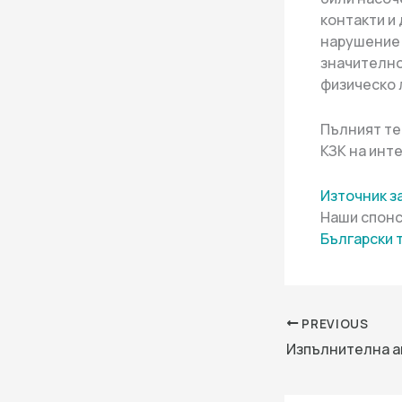
контакти и
нарушение 
значително
физическо 
Пълният те
КЗК на инте
Източник за
Наши спонс
Български 
PREVIOUS