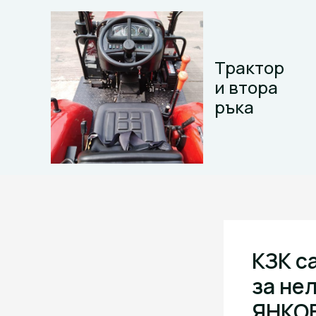
Skip
to
content
Трактор
и втора
ръка
КЗК с
за не
ЯНКОВ