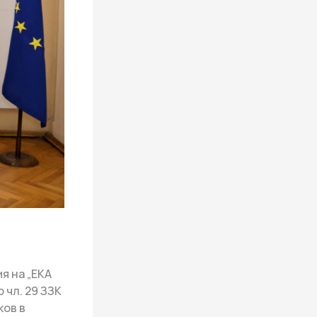
я на „ЕКА
 чл. 29 ЗЗК
ков в