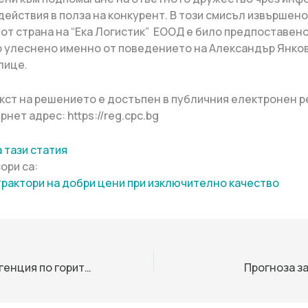
 действия в полза на конкурент. В този смисъл извършен
от страна на “Ека Логистик” ЕООД е било предпоставено
 улеснено именно от поведението на Александър Янков
лице.
кст на решението е достъпен в публичния електронен р
рнет адрес: https://reg.cpc.bg
 тази статия
ори са:
трактори на добри цени при изключително качество
Изпълнителна агенция по горите | Новини
Прогноза з