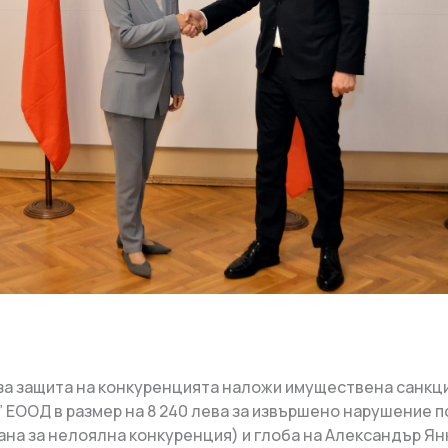
за защита на конкуренцията наложи имуществена санкци
ЕООД в размер на 8 240 лева за извършено нарушение по
ана за нелоялна конкуренция) и глоба на Александър Ян