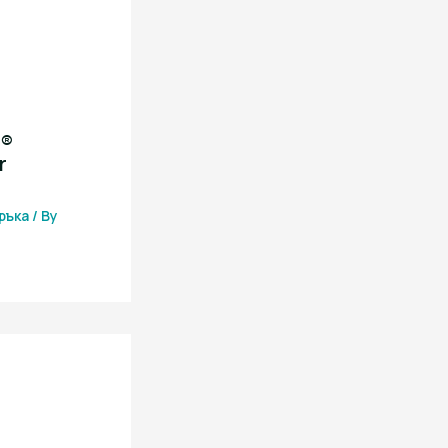
i®
r
ръка
/ By