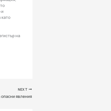
ото
 и
 като
егистър на
NEXT
а опасни явления