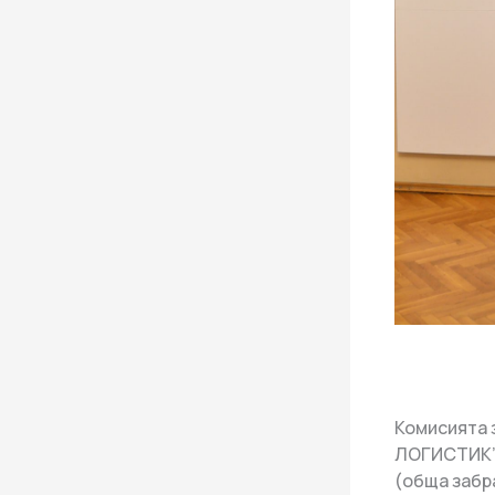
Комисията 
ЛОГИСТИК” 
(обща забр