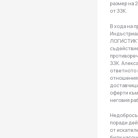
размер на 20
от ЗЗК.
В хода на 
Индъстриал
ЛОГИСТИК” 
съдействие
противореч
ЗЗК. Алекс
ответното 
отношения 
доставчици
оферти към
неговия ра
Недобросъв
поради дей
от искател
били насоч