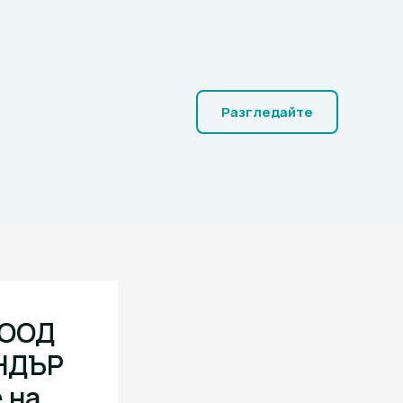
Разгледайте
ЕООД
АНДЪР
 на