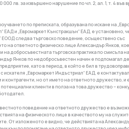
 000 лв. за извършено нарушение по чл. 2, ал. 1, т. 4 във вр
проучването по преписката, образувана по искане на „Ев
“ ЕАД и „Евромаркет Кънстракшън“ ЕАД, е установено, ч
ЕООД следва търговско поведение, осъществено със
то на ответното физическо лице Александър Янков, ко
и на добросъвестната търговска практика по смисъла на 
андър Янков по недобросъвестен начин е подпомагал д
предприятие, като в период, в който е бил в трудовоправ
с искателя „Евромаркет Индъстриал“ ЕАД, е контактувал
 и контрагенти, но от името на ответното дружество, и 
 потенциални клиенти в полза на това дружество – конк
ботодател.
естното поведение на ответното дружество е възмож
ствията на физическото лице в качеството му на служит
ите. От изложеното е видно, че действията на Александъ
ени към подпомагане на ответното дружество чрез инф