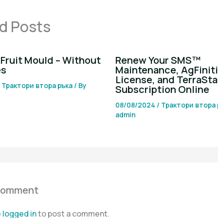
d Posts
Fruit Mould – Without
Renew Your SMS™
es
Maintenance, AgFinit
License, and TerraSta
/
Трактори втора ръка
/ By
Subscription Online
08/08/2024
/
Трактори втора 
admin
Comment
e
logged in
to post a comment.