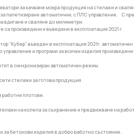
леватори за качване мокра продукция на стелажи и сваля
за палетизиране автоматични, с ПЛС управление. С пр
за вдигане и сваляне до милиметри.
е са произведени и въведени в експлоатация 2021 г.
атор “Кубер” въведен в експлоатация 2021г. автоматичен 
 управление и програми за всички изделия произведени
отят в синхронизиран автоматичен режим.
касети стелажи за готова продукция
я работни плотове.
 стелажи на колела за съхранение и предвижване на рабо
ици за бетонови изделия в добро работно състояние.