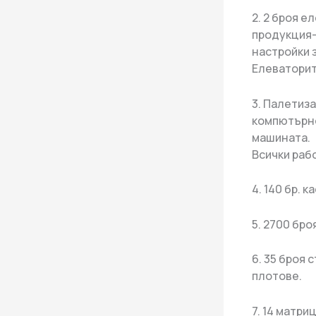
2. 2 броя е
продукция-
настройки 
Елеваторит
3. Палетиз
компютърно
машината.
Всички раб
4. 140 бр. 
5. 2700 бро
6. 35 броя
плотове.
7. 14 матр