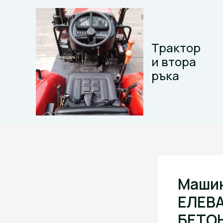
Skip
to
content
Трактор
и втора
ръка
Машин
ЕЛЕВА
БЕТОН