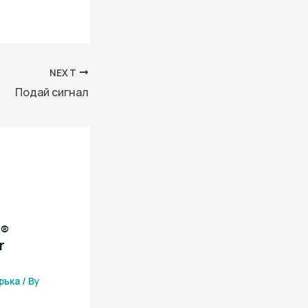
NEXT
Подай сигнал
i®
r
ръка
/ By