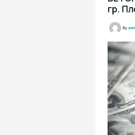
гр. П
By
ad