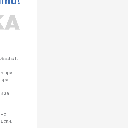
ОВЪЗЕЛ .
рдюри
тори,
и за
чно
ъски.