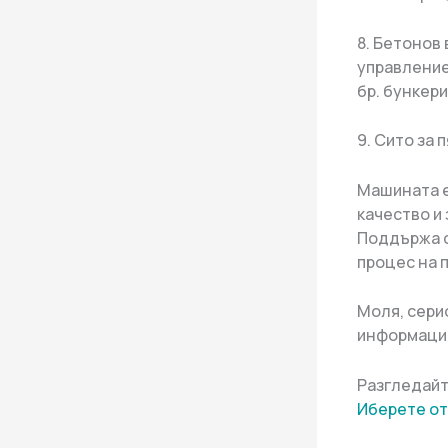
8. Бетонов
управление,
бр. бункери
9. Сито за 
Машината е
качество и
Поддържа с
процес на 
Моля, серио
информация
Разгледайт
Иберете от