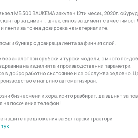
 възел МБ 500 BAUKEMA закупен 12ти месец 2020г. обуруд
 кантар за цимент, шнек, силоз за цимент с вместимост 5
 и ленти за точна дозировка на материалите.
пясък и бункер с дозираща лента за финния слой.
 без аналог при сръбски и турски модели, с много по-до
 здравина на изделията и производственни параметри.
е в добро работно състояние и се обслужва редовно. Ц
производство е напълно автоматизиран.
зни бизнесмени и хора, които разбират, да звънят за по
 на посочения телефон!
е нашите предложения за Български трактори
 тук