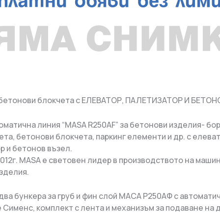
бетонови блокчета с ЕЛЕВАТОР, ПАЛЕТИЗАТОР И БЕТОН
оматична линия “MASA R250AF” за бетонови изделия- бо
ета, бетонови блокчета, паркинг елементи и др. с елева
р и бетонов възел.
2012г. MASA е световен лидер в производството на машин
зделия.
 два бункера за груб и фин слой МАСА Р250АФ с автомати
 Сименс, комплект с лента и механизъм за подаване на д