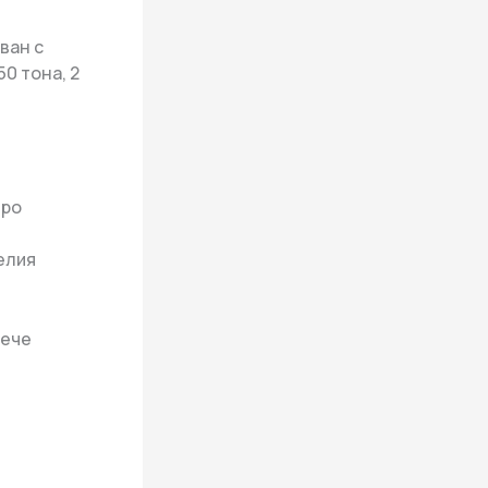
ван с
0 тона, 2
бро
елия
вече