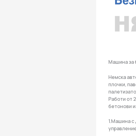
Машина за 
Немска авт
плочки, пав
палетизато
Работи от 
бетонови и
1.Машина с
управление