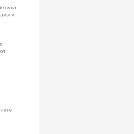
не суха
ецизни
с
 от
тните