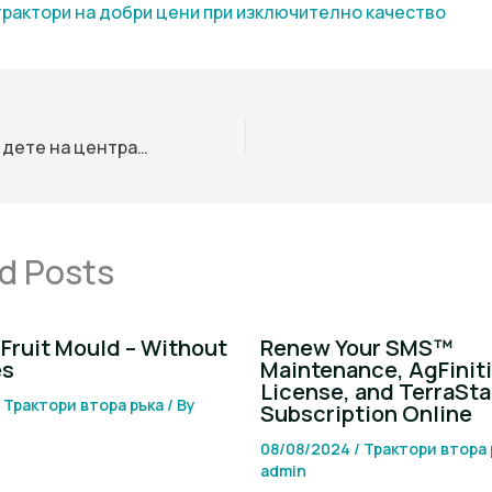
трактори на добри цени при изключително качество
Трактор прегази дете на централния плаж в Созопол
d Posts
Fruit Mould – Without
Renew Your SMS™
es
Maintenance, AgFinit
License, and TerraSta
/
Трактори втора ръка
/ By
Subscription Online
08/08/2024
/
Трактори втора 
admin