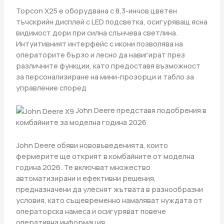
Topcon X25 е оборудвана с 8,3-инчов цветен
тъчскрийн дисплей с LED подсветка, осигуряващ ясна
видимост дори при силна слънчева светлина.
Интуитивният интерфейс с икони позволява на
операторите бързо и лесно да навигират през
различните функции, като предоставя възможност
за персонализиране на мини-прозорци и табло за
управление според
John Deere представя подобрения в
комбайните за моделна година 2026
John Deere обяви нововъведенията, които
фермерите ще открият в комбайните от моделна
година 2026. Те включват множество
автоматизирани и ефективни решения,
предназначени да улеснят жътвата в разнообразни
условия, като същевременно намаляват нуждата от
операторска намеса и осигуряват повече
оперативна информация