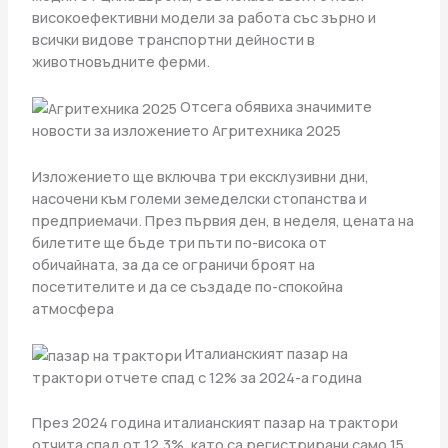
високоефективни модели за работа със зърно и
всички видове транспортни дейности в
животновъдните ферми.
Отсега обявиха значимите
новости за изложението Агритехника 2025
Изложението ще включва три ексклузивни дни,
насочени към големи земеделски стопанства и
предприемачи. През първия ден, в неделя, цената на
билетите ще бъде три пъти по-висока от
обичайната, за да се ограничи броят на
посетителите и да се създаде по-спокойна
атмосфера
Италианският пазар на
трактори отчете спад с 12% за 2024-а година
През 2024 година италианският пазар на трактори
отчита спад от 12,3%, като са регистрирани само 15