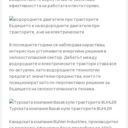
ефективността на работата и пести гориво.
Бъдещето е на водородните двигатели при
тракторите, а не на електрическите
В последните години се наблюдава нарастващ
интерес към устойчивите енергийни решения в
селскостопанския сектор. Дебатът между
водородните и електрическите трактори става все
по-актуален, като водородните технологии
предлагат значителни предимства, които ги
позиционират като по-перспективно решение за
бъдещето на селскостопанската техника.
Турската компания Basak купи тракторите BUHLER
Канадската компания Bühler Industries, производител
на трактори, официално беше придобита от ASKO