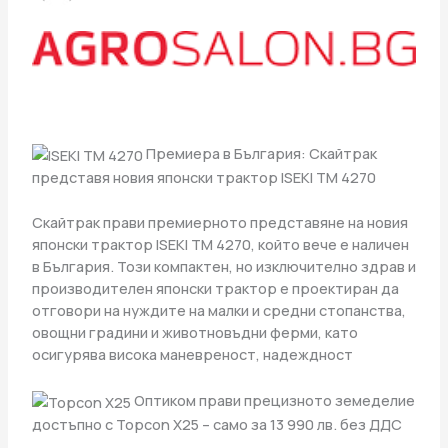
Премиера в България: Скайтрак
представя новия японски трактор ISEKI TM 4270
Скайтрак прави премиерното представяне на новия
японски трактор ISEKI TM 4270, който вече е наличен
в България. Този компактен, но изключително здрав и
производителен японски трактор е проектиран да
отговори на нуждите на малки и средни стопанства,
овощни градини и животновъдни ферми, като
осигурява висока маневреност, надеждност
Оптиком прави прецизното земеделие
достъпно с Topcon X25 – само за 13 990 лв. без ДДС