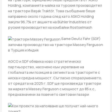
Holding, компанията-майка на турския производител
на трактори Başak Traktör. Това съобщение беше
направено около година след като ASKO Holding
закупи 96,7% от акциите на Bühler Industries от
руския производител на комбайни Rostselmash
Same Deutz Fahr (SDF)
започва производство на трактори Massey Ferguson
в Турция и Индия
AGCO и SDF обявиха ново стратегическо
партньорство, насочено към укрепване на
глобалната им позиция в сегмента на тракторите с
ниска и средна мощност. Съгласно споразумението,
от средата на 2025 г. SDF ще произвежда трактори
за марката Massey Ferguson с мощност до 85 к.с.,
предназначени за повечето световни пазари