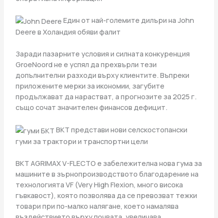
Един от най-големите дилъри на John
Deere в Холандия обяви фалит
Заради пазарните условия и силната конкуренция
GroeNoord не е успял да прехвърли тези
допълнителни разходи върху клиентите. Въпреки
приложените мерки за икономии, загубите
продължават да нарастват, а прогнозите за 2025 г.
също сочат значителен финансов дефицит.
BKT представи нови селскостопански
гуми за трактори и транспортни цели
BKT AGRIMAX V-FLECTO е забележителна нова гума за
машините в зърнопроизводството благодарение на
технологията VF (Very High Flexion, много висока
гъвкавост), която позволява да се превозват тежки
товари при по-малко налягане, което намалява
въздействието върху почвата, увеличава