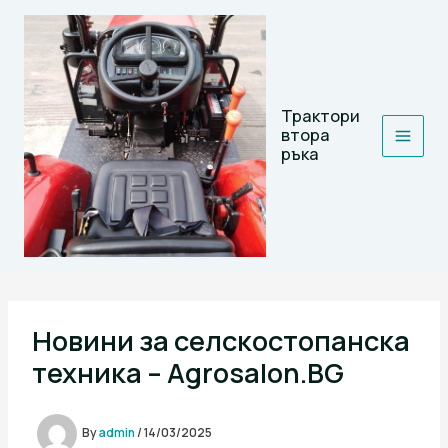
Skip
to
content
Трактори
втора
ръка
Новини за селскостопанска
техника – Agrosalon.BG
By
admin
/
14/03/2025