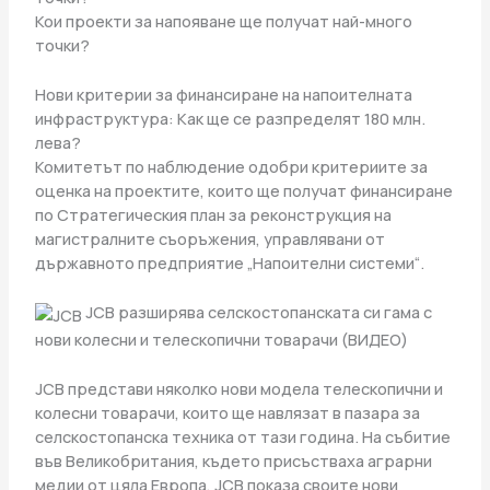
Кои проекти за напояване ще получат най-много
точки?
Нови критерии за финансиране на напоителната
инфраструктура: Как ще се разпределят 180 млн.
лева?
Комитетът по наблюдение одобри критериите за
оценка на проектите, които ще получат финансиране
по Стратегическия план за реконструкция на
магистралните съоръжения, управлявани от
държавното предприятие „Напоителни системи“.
JCB разширява селскостопанската си гама с
нови колесни и телескопични товарачи (ВИДЕО)
JCB представи няколко нови модела телескопични и
колесни товарачи, които ще навлязат в пазара за
селскостопанска техника от тази година. На събитие
във Великобритания, където присъстваха аграрни
медии от цяла Европа, JCB показа своите нови