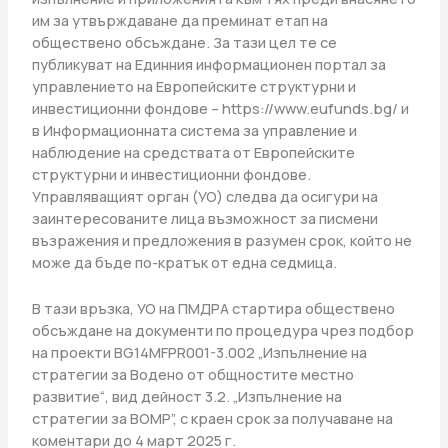
им за утвърждаване да преминат етап на
обществено обсъждане. За тази цел те се
публикуват на Единния информационен портал за
управлението на Европейските структурни и
инвестиционни фондове – https://www.eufunds.bg/ и
в Информационната система за управление и
наблюдение на средствата от Европейските
структурни и инвестиционни фондове.
Управляващият орган (УО) следва да осигури на
заинтересованите лица възможност за писмени
възражения и предложения в разумен срок, който не
може да бъде по-кратък от една седмица.
В тази връзка, УО на ПМДРА стартира обществено
обсъждане на документи по процедура чрез подбор
на проекти BG14MFPR001-3.002 „Изпълнение на
стратегии за Водено от общностите местно
развитие“, вид дейност 3.2. „Изпълнение на
стратегии за ВОМР”, с краен срок за получаване на
коментари до 4 март 2025 г.