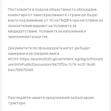
Постъпилите в хода на общественото обсъждане
коментари от заинтересованите страни ще бъдат
взети под внимание от УО на ПМДРА при изготвяне на
окончателния вариант на Условията за
кандидатстване, Условията за изпълнение и
приложенията към тях.
Документите по процедурата могат да бъдат
намерени и на следния линк в
ИСУН: https://eumis2020.government.bg/bg/s/Proced
ure/InfoPublicDiscussion/9a71ff2a-7c78-4c2f-9cdf-
be47558752e5
Разгледайте нашите предложения за Български
трактори