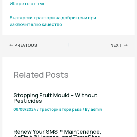
Иберете от тук
Български трактори на добри цени при
изключително качество
PREVIOUS
NEXT
Related Posts
Stopping Fruit Mould – Without
Pesticides
08/08/2024
/
Трактори втора ръка
/ By
admin
Renew Your SMS™ Maintenance,
AgFiniti® License, and TerraStar