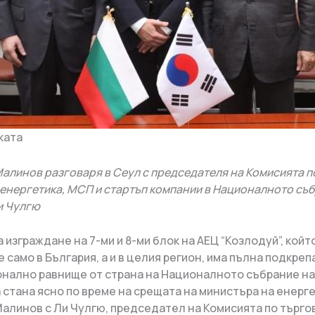
ката
алинов разговаря в Сеул с председателя на Комисията п
 енергетика, МСП и стартъп компании в Националното съ
и Чулгю
 изграждане на 7-ми и 8-ми блок на АЕЦ “Козлодуй”, който
 само в България, а и в целия регион, има пълна подкреп
нално равнище от страна на Националното събрание на
а стана ясно по време на срещата на министъра на енерг
алинов с Ли Чулгю, председател на Комисията по търго