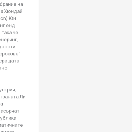
ъбрание на
 на Хюндай
ion) Юн
нг енд
 така че
енеринг,
щности.
срокове”,
 срещата
тно
устрия,
страната Ли
на
насърчат
публика
иматичните