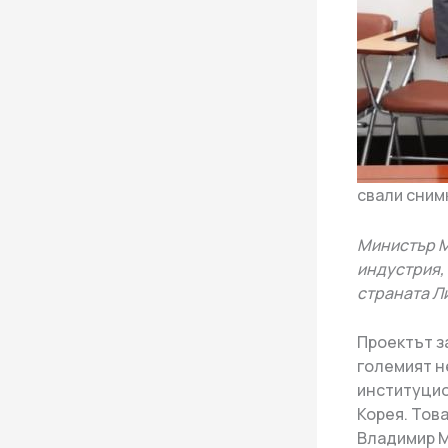
свали сним
Министър М
индустрия,
страната Л
Проектът за
големият не
институцио
Корея. Тов
Владимир М