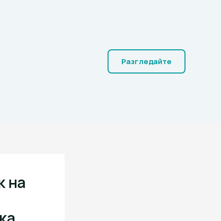
Разгледайте
к на
ка