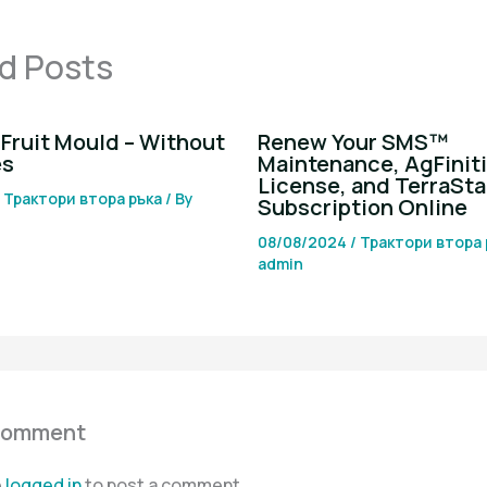
d Posts
Fruit Mould – Without
Renew Your SMS™
es
Maintenance, AgFinit
License, and TerraSta
/
Трактори втора ръка
/ By
Subscription Online
08/08/2024
/
Трактори втора 
admin
Comment
e
logged in
to post a comment.