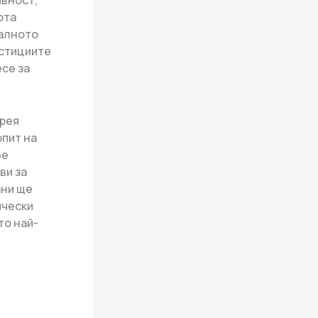
ивност,
рта
налното
естициите
се за
орея
пит на
бе
ви за
ани ще
ически
то най-