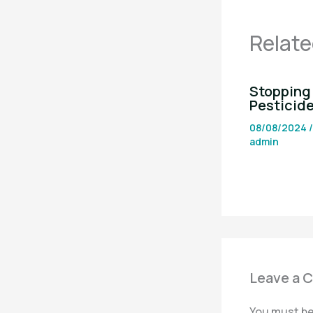
Relate
Stopping 
Pesticid
08/08/2024
admin
Leave a 
You must b