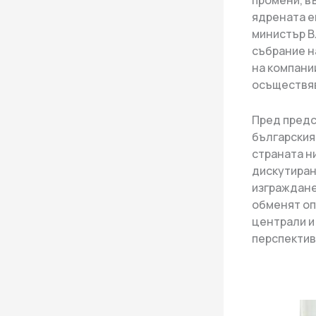
промени, в
ядрената е
министър В
събрание н
на компани
осъществяв
Пред предс
българския
страната н
дискутиран
изграждане
обменят оп
централи и
перспектив