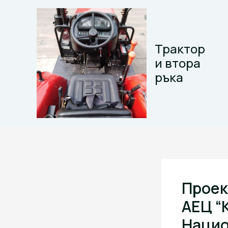
Skip
to
content
Трактор
и втора
ръка
Проект
АЕЦ “
Нацио