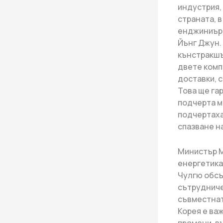
индустрия,
страната, 
енджиниъри
Йънг Джун.
кънстракшъ
двете комп
доставки, 
Това ще га
подчерта м
подчертаха
спазване н
Министър М
енергетика
Чулгю обсъ
сътрудниче
съвместнат
Корея е ва