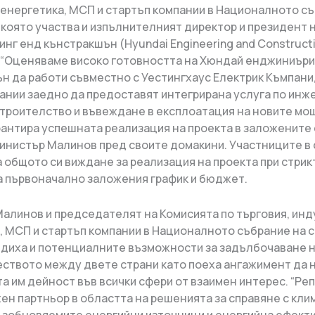
 енергетика, МСП и стартъп компании в Националното с
в която участва и изпълнителният директор и президент
нг енд кънстракшън (Hyundai Engineering and Construct
 “Оценяваме високо готовността на Хюндай енджиниъри
н да работи съвместно с Уестингхаус Електрик Къмпани,
ании заедно да предоставят интегрирана услуга по инж
строителство и въвеждане в експлоатация на новите мо
рантира успешната реализация на проекта в заложените 
инистър Малинов пред своите домакини. Участниците в
 общото си виждане за реализация на проекта при стрик
а първоначално заложения график и бюджет.
алинов и председателят на Комисията по търговия, инд
, МСП и стартъп компании в Националното събрание на 
диха и потенциалните възможности за задълбочаване 
ството между двете страни като поеха ангажимент да 
а им дейност във всички сфери от взаимен интерес. “Ре
жен партньор в областта на решенията за справяне с кл