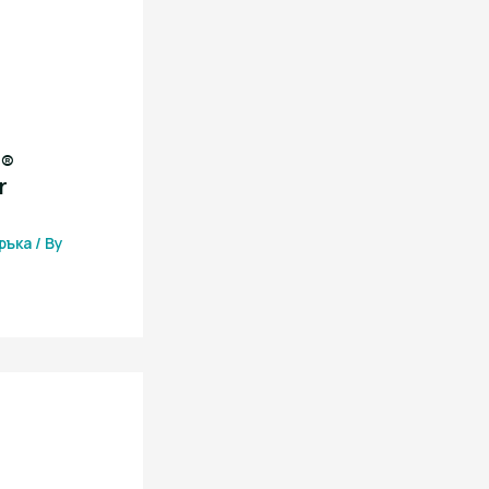
i®
r
ръка
/ By