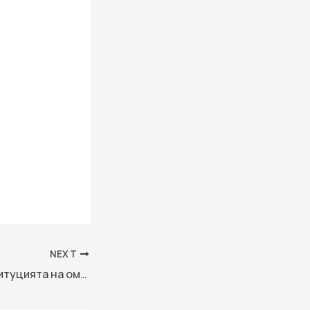
NEXT
Позиция на Институцията на омбудсмана за списъка с имена на български учители, изразили публично мнение