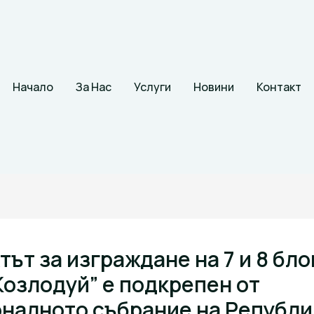
Начало
За Нас
Услуги
Новини
Контакт
ът за изграждане на 7 и 8 бло
Козлодуй” е подкрепен от
налното събрание на Републи