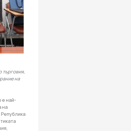
о търговия,
брание на
 е най-
а на
 Република
етиката
вия,