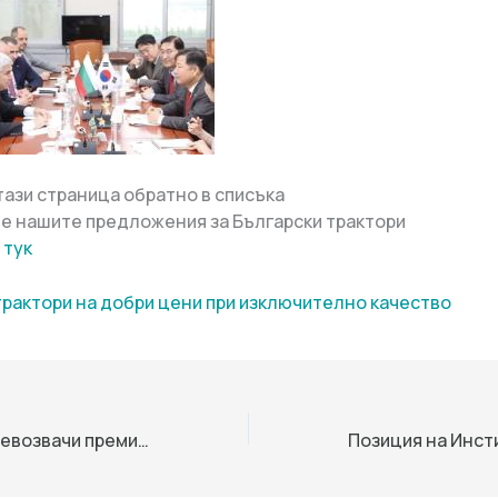
тази страница обратно в списъка
е нашите предложения за Български трактори
 тук
трактори на добри цени при изключително качество
След среща с превозвачи премиерът Главчев проверява на място трафика на ГКПП „Русе-Гюргево“