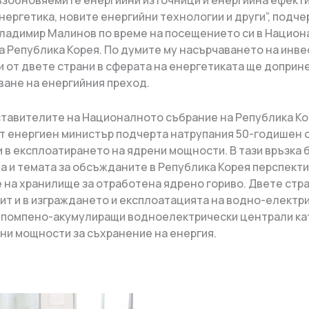
ъзобновяемите енергийни източници и енергийна ефект
нергетика, новите енергийни технологии и други”, подче
ладимир Малинов по време на посещението си в Нацио
а Република Корея. По думите му насърчаването на инв
и от двете страни в сферата на енергетиката ще доприне
ане на енергийния преход.
тавителите на Националното събрание на Република К
т енергиен министър подчерта натрупания 50-годишен о
и в експлоатирането на ядрени мощности. В тази връзка 
а и темата за обсъжданите в Република Корея перспекти
 на хранилище за отработена ядрено гориво. Двете стр
ит и в изграждането и експлоатацията на водно-електр
 помпено-акумулиращи водноелектрически централи ка
ни мощности за съхранение на енергия.