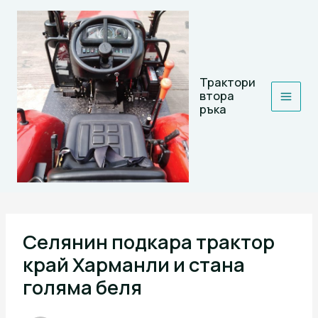
Skip
to
content
Трактори
втора
ръка
Селянин подкара трактор
край Харманли и стана
голяма беля