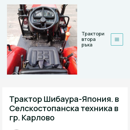
Skip
to
content
Трактори
втора
ръка
Трактор Шибаура-Япония. в
Селскостопанска техника в
гр. Карлово