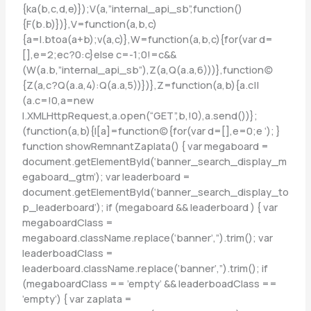
{ka(b,c,d,e)});V(a,”internal_api_sb”,function()
{F(b.b)})},V=function(a,b,c)
{a=l.btoa(a+b);v(a,c)},W=function(a,b,c){for(var d=
[],e=2;ec?0:c}else c=-1;0!=c&&
(W(a.b,”internal_api_sb”),Z(a,Q(a.a,6)))},function(c)
{Z(a,c?Q(a.a,4):Q(a.a,5))})},Z=function(a,b){a.c||
(a.c=!0,a=new
l.XMLHttpRequest,a.open(“GET”,b,!0),a.send())};
(function(a,b){l[a]=function(c){for(var d=[],e=0;e
‘); }
function showRemnantZaplata() { var megaboard =
document.getElementById(‘banner_search_display_m
egaboard_gtm’); var leaderboard =
document.getElementById(‘banner_search_display_to
p_leaderboard’); if (megaboard && leaderboard ) { var
megaboardClass =
megaboard.className.replace(‘banner’,”).trim(); var
leaderboadClass =
leaderboard.className.replace(‘banner’,”).trim(); if
(megaboardClass == ’empty’ && leaderboadClass ==
’empty’) { var zaplata =