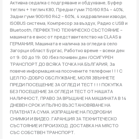
Активна седалка с подгряване и обдухване, Буфер
теглич + теглич К80, Предни гуми 710/60 R34 – 40%,
Задни гуми 900/60 R42 – 60%, 4 хидравлични изводи,
ISOBUS система, Компресор за въздух, Радио с USB и
Bluetooth, ПЕРФЕКТНО ТЕХНИЧЕСКО СЪСТОЯНИЕ –
машината е внос от представителство на CLAAS в
ГЕРМАНИЯ, Машината е налична за огледи в село
Загорци област Бургас, Работно време – всеки ден
от 9: 00 до 19: 00 /без почивен ден /ОСИГУРЕН
ТРАНСПОРТ ДО ВСЯКА ТОЧКА НА БЪЛГАРИЯ, За
повече информация на посочените телефони ! ! ! С
ЦЕЛ ПО-ДОБРО ОБСЛУЖВАНЕ, МОЛЯ ЗВЪННЕТЕ
ПРЕДИ ПОСЕЩЕНИЕ ЗА ОГЛЕД И ТЕСТ ! ! ! ПОКУПКА
БЕЗ ПОСЕЩЕНИЕ ЗА ОГЛЕД И ТЕСТ ОТ НАШАТА
НАЛИЧНОСТ, ПРАВО ЗА ВРЪЩАНЕ НА МАШИНАТА В 14
ДНЕВЕН СРОК И ПЪЛНО ВЪЗСТАНОВЯВАНЕ НА
ПЛАТЕНАТА СУМА. ИЗПРАЩАНЕ НА ПОДРОБНИ
СНИМКИ И ВИДЕО. ГАРАНЦИЯ ЗА ТЕХНИТЕЧЕСКО
СЪСТОЯНИЕ И ПРОИЗХОД. ДОСТАВКА НА МЯСТО
СЪС СОБСТВЕН ТРАНСПОРТ.