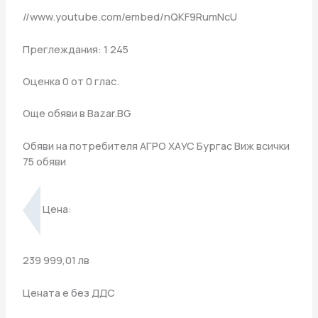
//www.youtube.com/embed/nQKF9RumNcU
Преглеждания: 1 245
Оценка 0 от 0 глас.
Още обяви в Bazar.BG
Обяви на потребителя АГРО ХАУС Бургас Виж всички
75 обяви
Цена:
239 999,01 лв
Цената е без ДДС