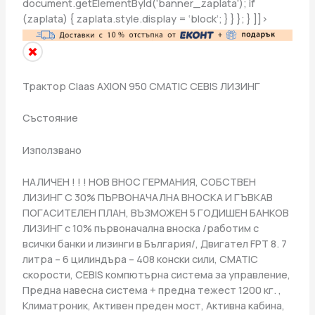
document.getElementById(‘banner_zaplata’); if
(zaplata) { zaplata.style.display = ‘block’; } } }; } ]]>
Трактор Claas AXION 950 CMATIC CEBIS ЛИЗИНГ
Състояние
Използвано
НАЛИЧЕН ! ! ! НОВ ВНОС ГЕРМАНИЯ, СОБСТВЕН
ЛИЗИНГ С 30% ПЪРВОНАЧАЛНА ВНОСКА И ГЪВКАВ
ПОГАСИТЕЛЕН ПЛАН, ВЪЗМОЖЕН 5 ГОДИШЕН БАНКОВ
ЛИЗИНГ с 10% първоначална вноска /работим с
всички банки и лизинги в България/, Двигател FPT 8. 7
литра – 6 цилиндъра – 408 конски сили, CMATIC
скорости, CEBIS компютърна система за управление,
Предна навесна система + предна тежест 1200 кг. ,
Климатроник, Активен преден мост, Активна кабина,