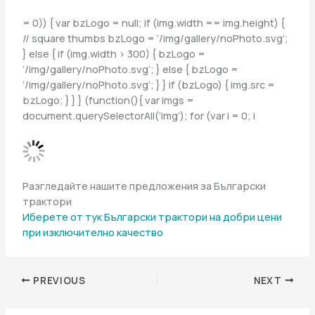
= 0)) { var bzLogo = null; if (img.width == img.height) {
// square thumbs bzLogo = ‘/img/gallery/noPhoto.svg’;
} else { if (img.width > 300) { bzLogo =
‘/img/gallery/noPhoto.svg’; } else { bzLogo =
‘/img/gallery/noPhoto.svg’; } } if (bzLogo) { img.src =
bzLogo; } } } (function(){ var imgs =
document.querySelectorAll(‘img’); for (var i = 0; i
Разгледайте нашите предложения за Български
трактори
Иберете от тук
Български трактори на добри цени
при изключително качество
PREVIOUS
NEXT