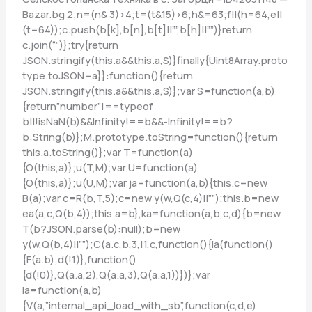
Bazar.bg
2;n=(n& 3)>4;t=(t&15)>6;h&=63;f||(h=64,e||
(t=64));c.push(b[k],b[n],b[t]||””,b[h]||””)}return
c.join(“”)};try{return
JSON.stringify(this.a&&this.a,S)}finally{Uint8Array.proto
type.toJSON=a}}:function(){return
JSON.stringify(this.a&&this.a,S)};var S=function(a,b)
{return”number”!==typeof
b||!isNaN(b)&&Infinity!==b&&-Infinity!==b?
b:String(b)};M.prototype.toString=function(){return
this.a.toString()};var T=function(a)
{O(this,a)};u(T,M);var U=function(a)
{O(this,a)};u(U,M);var ja=function(a,b){this.c=new
B(a);var c=R(b,T,5);c=new y(w,Q(c,4)||””);this.b=new
ea(a,c,Q(b,4));this.a=b},ka=function(a,b,c,d){b=new
T(b?JSON.parse(b):null);b=new
y(w,Q(b,4)||””);C(a.c,b,3,!1,c,function(){ia(function()
{F(a.b);d(!1)},function()
{d(!0)},Q(a.a,2),Q(a.a,3),Q(a.a,1))})};var
la=function(a,b)
{V(a,”internal_api_load_with_sb”,function(c,d,e)