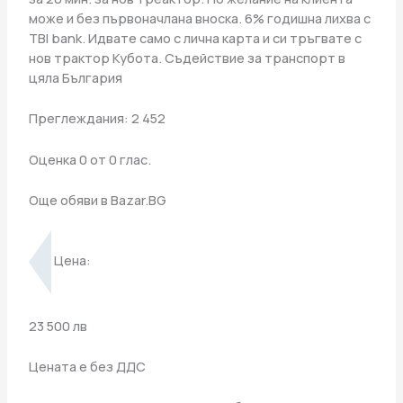
може и без първоначлана вноска. 6% годишна лихва с
TBI bank. Идвате само с лична карта и си тръгвате с
нов трактор Кубота. Съдействие за транспорт в
цяла България
Преглеждания: 2 452
Оценка 0 от 0 глас.
Още обяви в Bazar.BG
Цена:
23 500 лв
Цената е без ДДС