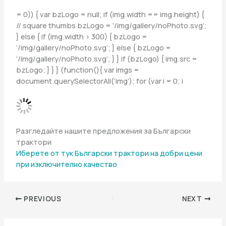
= 0)) { var bzLogo = null; if (img.width == img.height) {
// square thumbs bzLogo = ‘/img/gallery/noPhoto.svg’;
} else { if (img.width > 300) { bzLogo =
‘/img/gallery/noPhoto.svg’; } else { bzLogo =
‘/img/gallery/noPhoto.svg’; } } if (bzLogo) { img.src =
bzLogo; } } } (function(){ var imgs =
document.querySelectorAll(‘img’); for (var i = 0; i
Разгледайте нашите предложения за Български
трактори
Иберете от тук
Български трактори на добри цени
при изключително качество
PREVIOUS
NEXT