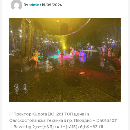
By
admin
/
19/09/2024
[] Трактор Kubota EK1-261 ТОП цена ! в
Селскостопанска техника в гр. Пловдив – ID40164011
— Bazar.bg
2;n=(n& 3)>4;t=(t&15)>6;h&=63;f||