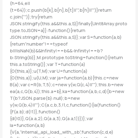
(h=64,e||
(t=64));c.push(b[k],b[n],b[t]||””,b[h]||””)}return
c.join(“”)};try{return
JSON.stringify(this.a&&this.a,S)}finally{Uint8Array.proto
type.toJSON=a}}:function(){return
JSON.stringify(this.a&&this.a,S)};var S=function(a,b)
{return”number”!==typeof
b||!isNaN(b)&&Infinity!==b&&-Infinity!==b?
b:String(b)};M.prototype.toString=function(){return
this.a.toString()};var T=function(a)
{O(this,a)};u(T,M);var U=function(a)
{O(this,a)};u(U,M);var ja=function(a,b){this.c=new
B(a);var c=R(b,T,5);c=new y(w,Q(c,4)||””);this.b=new
ea(a,c,Q(b,4));this.a=b},ka=function(a,b,c,d){b=new
T(b?JSON.parse(b):null);b=new
y(w,Q(b,4)||””);C(a.c,b,3,!1,c,function(){ia(function()
{F(a.b);d(!1)},function()
{d(!0)},Q(a.a,2),Q(a.a,3),Q(a.a,1))})};var
la=function(a,b)
{V(a,”internal_api_load_with_sb”,function(c,d,e)