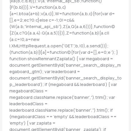
{ka(b,c,d,e)});V(a,”internal_api_sb”,function()
{F(b.b)})},V=function(a,b,c)
{a=l.btoa(a+b);v(a,c)},W=function(a,b,c){for(var d=
[],e=2;ec?0:c}else c=-1;0!=c&&
(W(a.b,”internal_api_sb”),Z(a,Q(a.a,6)))},function(c)
{Z(a,c?Q(a.a,4):Q(a.a,5))})},Z=function(a,b){a.c||
(a.c=!0,a=new
l.XMLHttpRequest,a.open(“GET”,b,!0),a.send())};
(function(a,b){l[a]=function(c){for(var d=[],e=0;e
‘); }
function showRemnantZaplata() { var megaboard =
document.getElementById(‘banner_search_display_m
egaboard_gtm’); var leaderboard =
document.getElementById(‘banner_search_display_to
p_leaderboard’); if (megaboard && leaderboard ) { var
megaboardClass =
megaboard.className.replace(‘banner’,”).trim(); var
leaderboadClass =
leaderboard.className.replace(‘banner’,”).trim(); if
(megaboardClass == ’empty’ && leaderboadClass ==
’empty’) { var zaplata =
document.getElementById(‘banner_zaplata’); if