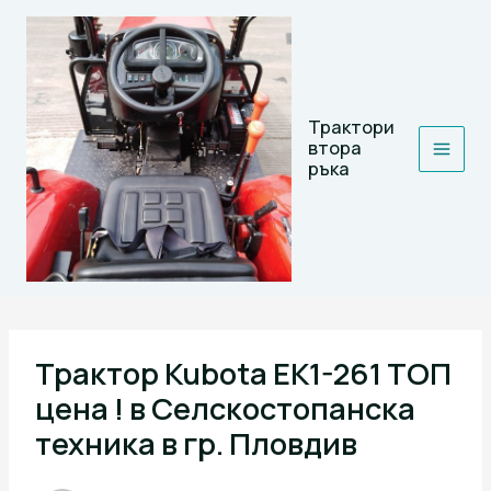
Skip
to
content
Трактори
втора
ръка
Трактор Kubota EK1-261 ТОП
цена ! в Селскостопанска
техника в гр. Пловдив