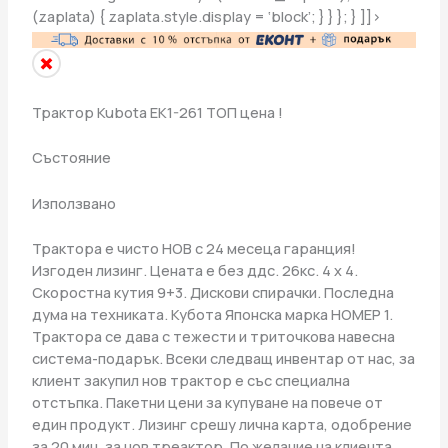
(zaplata) { zaplata.style.display = ‘block’; } } }; } ]]>
Трактор Kubota EK1-261 ТОП цена !
Състояние
Използвано
Трактора е чисто НОВ с 24 месеца гаранция!
Изгоден лизинг. Цената е без ддс. 26кс. 4 х 4.
Скоростна кутия 9+3. Дискови спирачки. Последна
дума на техниката. Кубота Японска марка НОМЕР 1.
Трактора се дава с тежести и триточкова навесна
система-подарък. Всеки следващ инвентар от нас, за
клиент закупил нов трактор е със специална
отстъпка. Пакетни цени за купуване на повече от
един продукт. Лизинг срешу лична карта, одобрение
за 20 мин. за нов треактор. По желание на клиента