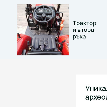
Skip
to
content
Трактор
и втора
ръка
Уника
архео