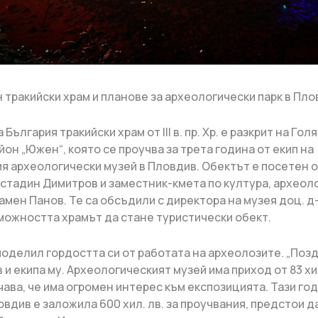
 България тракийски храм от III в. пр. Хр. е разкрит на Гол
йон „Южен“, която се проучва за трета година от екип на
я археологически музей в Пловдив. Обектът е посетен о
стадин Димитров и заместник-кмета по култура, археоло
амен Панов. Те са обсъдили с директора на музея доц. д
можността храмът да стане туристически обект.
поделил гордостта си от работата на археолозите. „Поз
 и екипа му. Археологическият музей има приход от 83 х
чава, че има огромен интерес към експозицията. Тази го
вдив е заложила 600 хил. лв. за проучвания, предстои д