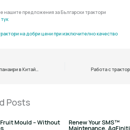
е нашите предложения за Български трактори
 тук
трактори на добри цени при изключително качество
Международни панаири в Китайска народна република
d Posts
Fruit Mould – Without
Renew Your SMS™
es
Maintenance, AgFinit