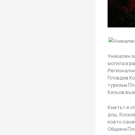
Уникален за
могила в ра
Регионални
Пловдив Ко
туризъм Пл
Кисьов въз
Кметът е с
доц. Косьов
което озна
Община Пло