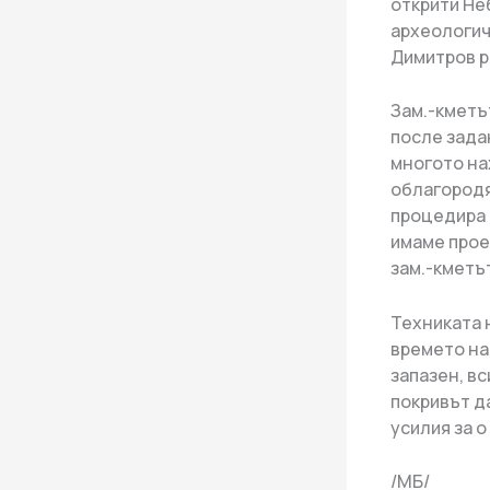
открити Не
археологич
Димитров р
Зам.-кметъ
после зада
многото на
облагородя
процедира 
имаме прое
зам.-кметъ
Техниката 
времето на
запазен, в
покривът д
усилия за 
/МБ/