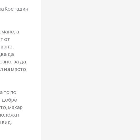
на Костадин
емане, а
т от
яване,
два да
зно, за да
л на място
а то по
е добре
то, макар
 положат
 вид.