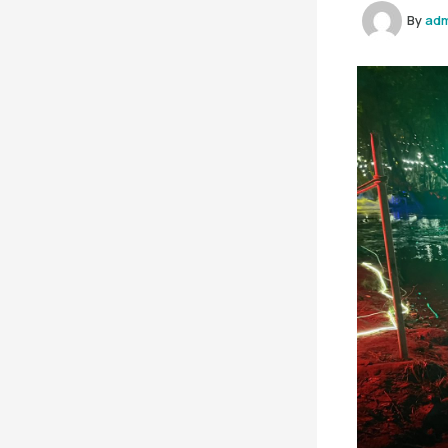
By
ad