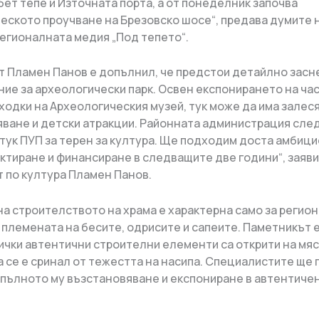
бет тепе и Източната порта, а от понеделник започва
еското проучване на Брезовско шосе“, предава думите 
егионалната медия „Под тепето“.
т Пламен Панов е допълнил, че предстои детайлно засн
ние за археологически парк. Освен експонирането на час
ходки на Археологическия музей, тук може да има залес
ване и детски атракции. Районната администрация сле
тук ПУП за терен за култура. Ще подходим доста амбицио
ктиране и финансиране в следващите две години“, заяви
т по култура Пламен Панов.
на строителството на храма е характерна само за регион
 племената на бесите, одрисите и сапеите. Паметникът 
сички автентични строителни елементи са открити на мяс
а се е сринал от тежестта на насипа. Специалистите ще
о пълното му възстановяване и експониране в автентичен