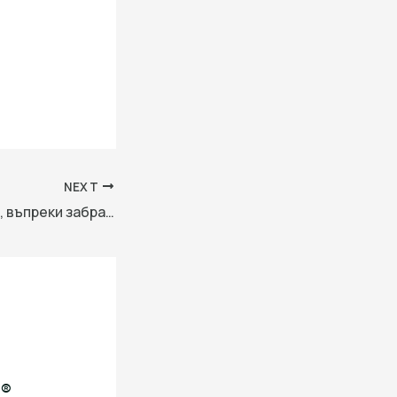
NEXT
Работа с трактор, въпреки забрана, е причината за пожара в Хасковско – Криминално
i®